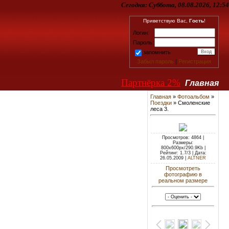
Сегодня:
Суббота, 08.08.2026, 12:54
Приветствую Вас,
Гость
!
Логин:
Пароль:
запомнить
Забыл пароль
|
Регистрация
Партнёрка 2%
Главная
Главная
»
Фотоальбом
»
Поездки
» Смоленские
леса 3.
Просмотров: 4864 |
Размеры:
800x600px/290.9Kb |
Рейтинг: 1.7/3 | Дата:
26.05.2009 |
ALTNER
Просмотреть
фотографию в
реальном размере