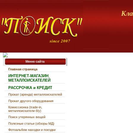
Кла
Меню сайта
Главная страница
ИНТЕРНЕТ-МАГАЗИН
МЕТАЛЛОИСКАТЕЛЕЙ
РАССРОЧКА и КРЕДИТ
Прокат (аренда) металлоискателей
Прокат другого оборудования
Комиссионка (trade-in,
металлоискатели б/у)
Поиск утерянных вещей
Полезные статьи (обзоры МД)
Фотоальбом находки и поездки