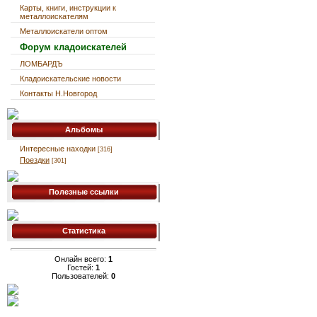
Карты, книги, инструкции к
металлоискателям
Металлоискатели оптом
Форум кладоискателей
ЛОМБАРДЪ
Кладоискательские новости
Контакты Н.Новгород
Альбомы
Интересные находки
[316]
Поездки
[301]
Полезные ссылки
Статистика
Онлайн всего:
1
Гостей:
1
Пользователей:
0