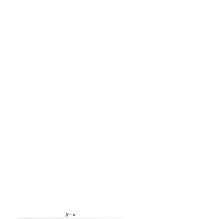
//-->