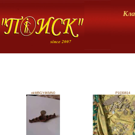
Кла
okMBGY4KMN0
P1030814