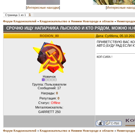
[
Интересные находки
]
[
Интересные нахо
1
Страница
1
из
1
Форум Кладоискателей
»
Кладоискательство в Нижнем Новгороде и области
»
Нижегородск
СРОЧНО ИЩУ НАПАРНИКА ЛЫСКОВО И КТО РЯДОМ, МОЖНО Н.Н
RODION_80
Дата: Суббота, 05.10.201
ПРИВЕТСТВУЮ ВАС КО
АВТО,БУДУ РАД ЕСЛИ К
КОП СИЛА !
Новичок
Группа: Пользователи
Сообщений:
17
Награды:
0
Репутация:
0
Статус:
Offline
Металлоискатель:
GARRETT 250
Форум Кладоискателей
»
Кладоискательство в Нижнем Новгороде и области
»
Нижегородск