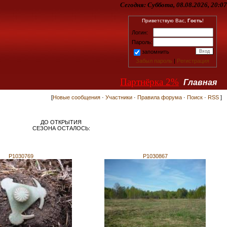
Сегодня:
Суббота, 08.08.2026, 20:07
Приветствую Вас,
Гость
!
Логин:
Пароль:
запомнить
Забыл пароль
|
Регистрация
Партнёрка 2%
Главная
[
Новые сообщения
·
Участники
·
Правила форума
·
Поиск
·
RSS
]
ДО ОТКРЫТИЯ
СЕЗОНА ОСТАЛОСЬ:
P1030769
P1030867