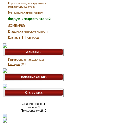
Карты, книги, инструкции к
металлоискателям
Металлоискатели оптом
Форум кладоискателей
ЛОМБАРДЪ
Кладоискательские новости
Контакты Н.Новгород
Альбомы
Интересные находки
[316]
Поездки
[301]
Полезные ссылки
Статистика
Онлайн всего:
1
Гостей:
1
Пользователей:
0