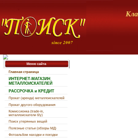
Кла
Меню сайта
Главная страница
ИНТЕРНЕТ-МАГАЗИН
МЕТАЛЛОИСКАТЕЛЕЙ
РАССРОЧКА и КРЕДИТ
Прокат (аренда) металлоискателей
Прокат другого оборудования
Комиссионка (trade-in,
металлоискатели б/у)
Поиск утерянных вещей
Полезные статьи (обзоры МД)
Фотоальбом находки и поездки