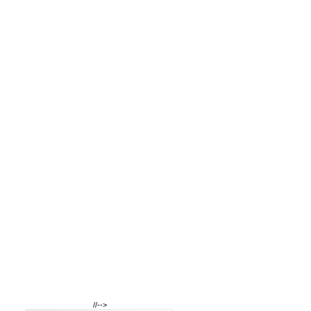
//-->