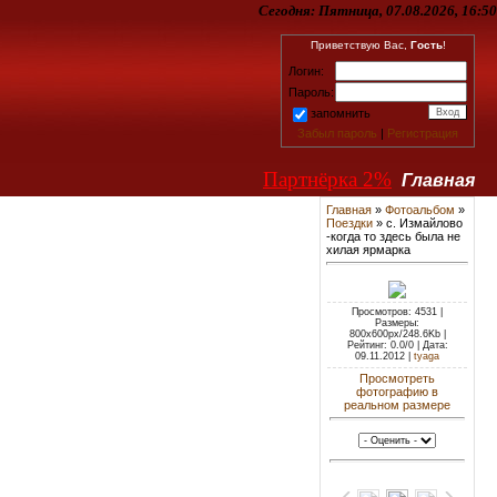
Сегодня:
Пятница, 07.08.2026, 16:50
Приветствую Вас,
Гость
!
Логин:
Пароль:
запомнить
Забыл пароль
|
Регистрация
Партнёрка 2%
Главная
Главная
»
Фотоальбом
»
Поездки
» с. Измайлово
-когда то здесь была не
хилая ярмарка
Просмотров: 4531 |
Размеры:
800x600px/248.6Kb |
Рейтинг: 0.0/0 | Дата:
09.11.2012 |
tyaga
Просмотреть
фотографию в
реальном размере