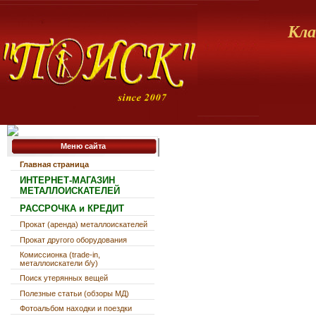
Кла
Меню сайта
Главная страница
ИНТЕРНЕТ-МАГАЗИН
МЕТАЛЛОИСКАТЕЛЕЙ
РАССРОЧКА и КРЕДИТ
Прокат (аренда) металлоискателей
Прокат другого оборудования
Комиссионка (trade-in,
металлоискатели б/у)
Поиск утерянных вещей
Полезные статьи (обзоры МД)
Фотоальбом находки и поездки