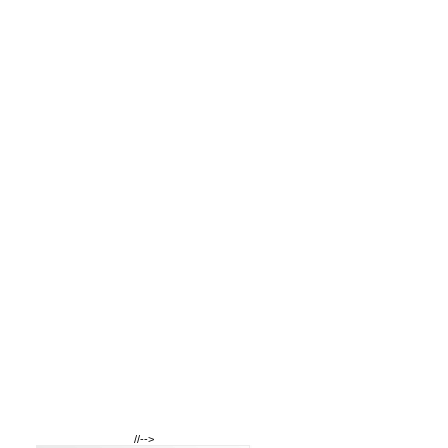
//-->