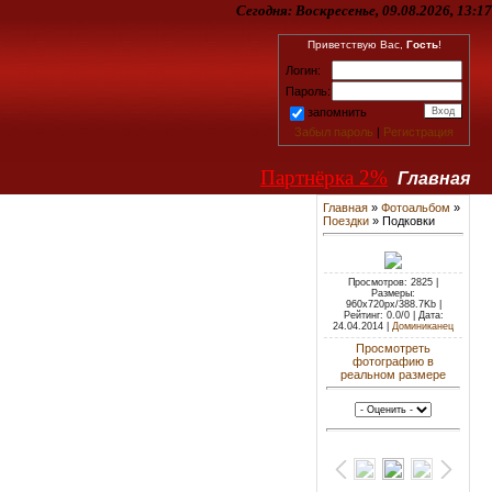
Сегодня:
Воскресенье, 09.08.2026, 13:17
Приветствую Вас,
Гость
!
Логин:
Пароль:
запомнить
Забыл пароль
|
Регистрация
Партнёрка 2%
Главная
Главная
»
Фотоальбом
»
Поездки
» Подковки
Просмотров: 2825 |
Размеры:
960x720px/388.7Kb |
Рейтинг: 0.0/0 | Дата:
24.04.2014 |
Доминиканец
Просмотреть
фотографию в
реальном размере