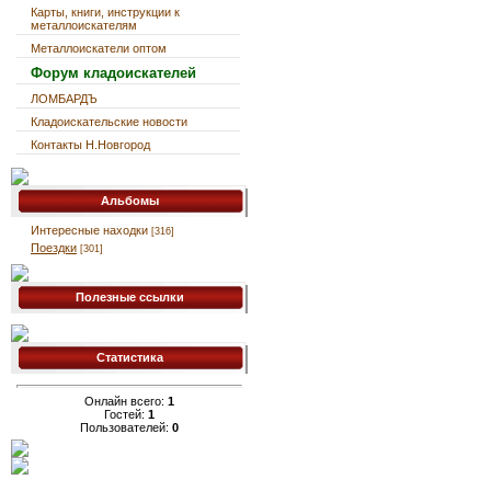
Карты, книги, инструкции к
металлоискателям
Металлоискатели оптом
Форум кладоискателей
ЛОМБАРДЪ
Кладоискательские новости
Контакты Н.Новгород
Альбомы
Интересные находки
[316]
Поездки
[301]
Полезные ссылки
Статистика
Онлайн всего:
1
Гостей:
1
Пользователей:
0