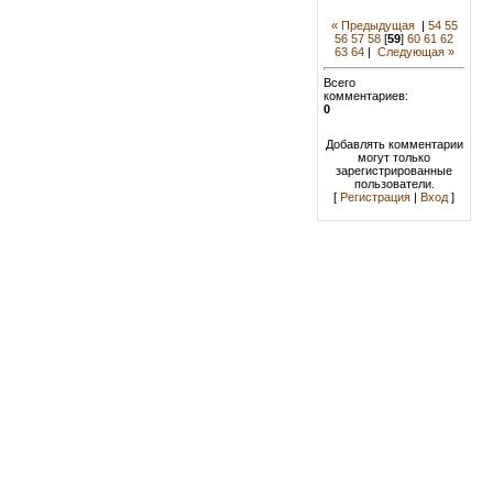
« Предыдущая
|
54
55
56
57
58
[
59
]
60
61
62
63
64
|
Следующая »
Всего
комментариев:
0
Добавлять комментарии
могут только
зарегистрированные
пользователи.
[
Регистрация
|
Вход
]