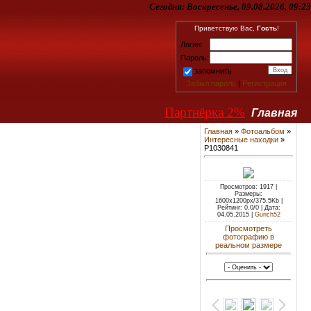
Сегодня:
Воскресенье, 09.08.2026, 09:23
Приветствую Вас,
Гость
!
Логин:
Пароль:
запомнить
Забыл пароль
|
Регистрация
Партнёрка 2%
Главная
Главная
»
Фотоальбом
»
Интересные находки
»
P1030841
Просмотров: 1917 |
Размеры:
1600x1200px/375.5Kb |
Рейтинг: 0.0/0 | Дата:
04.05.2015 |
Gurich52
Просмотреть
фотографию в
реальном размере