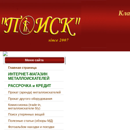
Кла
Меню сайта
Главная страница
ИНТЕРНЕТ-МАГАЗИН
МЕТАЛЛОИСКАТЕЛЕЙ
РАССРОЧКА и КРЕДИТ
Прокат (аренда) металлоискателей
Прокат другого оборудования
Комиссионка (trade-in,
металлоискатели б/у)
Поиск утерянных вещей
Полезные статьи (обзоры МД)
Фотоальбом находки и поездки