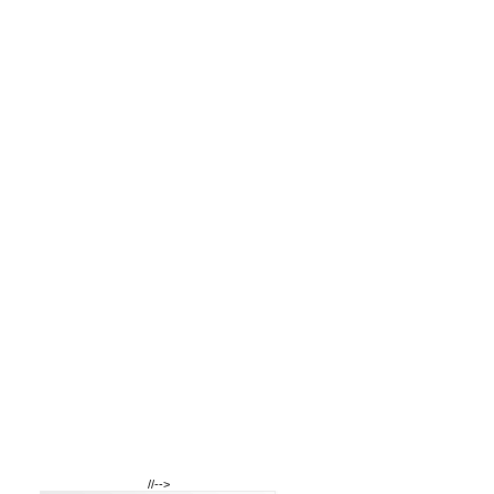
//-->