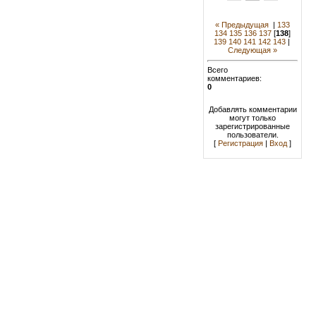
« Предыдущая
|
133
134
135
136
137
[
138
]
139
140
141
142
143
|
Следующая »
Всего
комментариев:
0
Добавлять комментарии
могут только
зарегистрированные
пользователи.
[
Регистрация
|
Вход
]