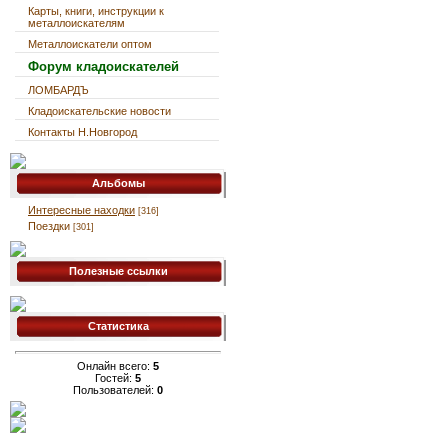
Карты, книги, инструкции к
металлоискателям
Металлоискатели оптом
Форум кладоискателей
ЛОМБАРДЪ
Кладоискательские новости
Контакты Н.Новгород
Альбомы
Интересные находки
[316]
Поездки
[301]
Полезные ссылки
Статистика
Онлайн всего:
5
Гостей:
5
Пользователей:
0