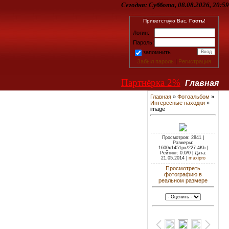
Сегодня:
Суббота, 08.08.2026, 20:59
Приветствую Вас,
Гость
!
Логин:
Пароль:
запомнить
Забыл пароль
|
Регистрация
Партнёрка 2%
Главная
Главная
»
Фотоальбом
»
Интересные находки
»
image
Просмотров: 2841 |
Размеры:
1600x1451px/227.4Kb |
Рейтинг: 0.0/0 | Дата:
21.05.2014 |
maxipro
Просмотреть
фотографию в
реальном размере