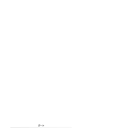
//-->