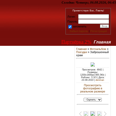
Сегодня:
Четверг, 06.08.2026, 06:45
Приветствую Вас,
Гость
!
Логин:
Пароль:
запомнить
Забыл пароль
|
Регистрация
Партнёрка 2%
Главная
Главная
»
Фотоальбом
»
Поездки
» Заброшенный
храм
Просмотров: 4642 |
Размеры:
1200x1600px/365.5Kb |
Рейтинг: 3.3/3 | Дата:
23.09.2010 |
denman
Просмотреть
фотографию в
реальном размере