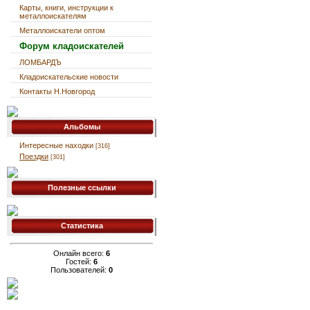
Карты, книги, инструкции к
металлоискателям
Металлоискатели оптом
Форум кладоискателей
ЛОМБАРДЪ
Кладоискательские новости
Контакты Н.Новгород
Альбомы
Интересные находки
[316]
Поездки
[301]
Полезные ссылки
Статистика
Онлайн всего:
6
Гостей:
6
Пользователей:
0