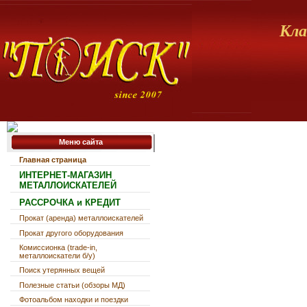
Кла
Меню сайта
Главная страница
ИНТЕРНЕТ-МАГАЗИН
МЕТАЛЛОИСКАТЕЛЕЙ
РАССРОЧКА и КРЕДИТ
Прокат (аренда) металлоискателей
Прокат другого оборудования
Комиссионка (trade-in,
металлоискатели б/у)
Поиск утерянных вещей
Полезные статьи (обзоры МД)
Фотоальбом находки и поездки