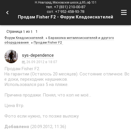
Н.Новгород, Московское шоссе, д.85, оф.131
тел. +7 (831) 210-00-87
сот. +7 952-458-93-78
Продам Fisher F2 - Форум Кладоискателей
Страница
из
1
1
1
»
Форум Кладоискателей
Барахолка металлоискателей и другого
»
оборудования
Продам Fisher F2
sys-dependence
26.09.2012 в 18:07
Продам Fisher F2.
На гарантии (Осталось 20 месяцев). Состояние отличное. Вс
е доки, переходник наушников.
Использовался раз 5 на пляже.
Причина продажи: Понял, что коп не моё...
Цена 8тр.
Фото если нужно, то позже выложу
Добавлено
(20.09.2012, 11:36)