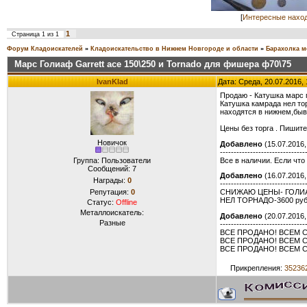
[
Интересные нахо
1
Страница
1
из
1
Форум Кладоискателей
»
Кладоискательство в Нижнем Новгороде и области
»
Барахолка м
Марс Голиаф Garrett ace 150\250 и Tornado для фишера ф70\75
IvanKlad
Дата: Среда, 20.07.2016,
Продаю - Катушка марс 
Катушка камрада нел то
находятся в нижнем,быв
Цены без торга . Пишит
Новичок
Добавлено
(15.07.2016,
-------------------------------
Все в наличии. Если что
Группа: Пользователи
Сообщений:
7
Добавлено
(16.07.2016,
Награды:
0
-------------------------------
Репутация:
0
СНИЖАЮ ЦЕНЫ- ГОЛИА
НЕЛ ТОРНАДО-3600 руб
Статус:
Offline
Металлоискатель:
Добавлено
(20.07.2016,
Разные
-------------------------------
ВСЕ ПРОДАНО! ВСЕМ 
ВСЕ ПРОДАНО! ВСЕМ 
ВСЕ ПРОДАНО! ВСЕМ 
Прикрепления:
352362