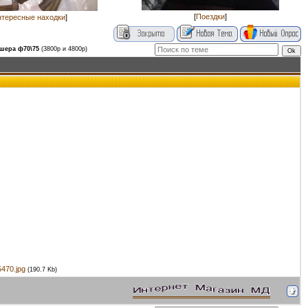
[
Поездки
]
тересные находки
]
ишера ф70\75
(3800р и 4800р)
470.jpg
(190.7 Kb)