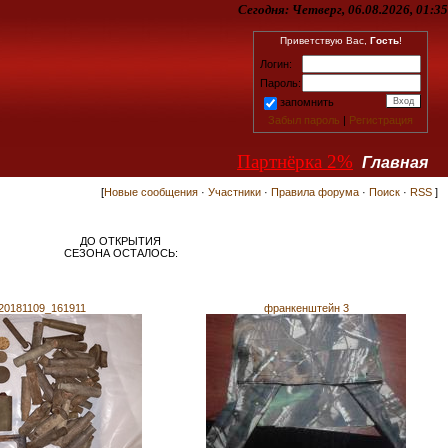
Сегодня:
Четверг, 06.08.2026, 01:35
Приветствую Вас,
Гость
!
Логин:
Пароль:
запомнить
Забыл пароль
|
Регистрация
Партнёрка 2%
Главная
[
Новые сообщения
·
Участники
·
Правила форума
·
Поиск
·
RSS
]
ДО ОТКРЫТИЯ
СЕЗОНА ОСТАЛОСЬ:
20181109_161911
франкенштейн 3