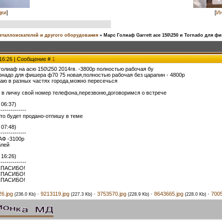
дки
]
[
Ин
еталлоискателей и другого оборудования
»
Марс Голиаф Garrett ace 150\250 и Tornado для ф
 16:26 | Сообщение #
1
голиаф на асю 150\250 2014гв. -3800р полностью рабочая бу
рнадо для фишера ф70 75 новая,полностью рабочая без царапин - 4800р
аю в разных частях города,можно пересечься
е в личку свой номер телефона,перезвоню,договоримся о встрече
 06:37)
--------------
 то будет продано-отпишу в теме
 07:48)
--------------
Ф -3100р
лей
 16:26)
--------------
СПАСИБО!
СПАСИБО!
СПАСИБО!
6.jpg
·
9213119.jpg
·
3753570.jpg
·
8643665.jpg
·
7005
(236.0 Kb)
(227.3 Kb)
(228.9 Kb)
(228.0 Kb)