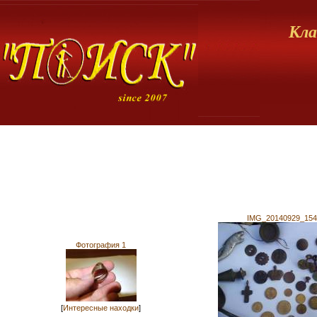
Кла
IMG_20140929_154
Фотография 1
[
Интересные находки
]