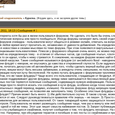
дки
]
ий кладоискатель
»
Курилка.
(Флудим здесь, и не засоряем другие темы.)
.2011, 18:13 | Сообщение #
1
тернета хотя бы раз в жизни пользовался форумом. Не сделать это было бы очень сло
атические вопросы или просто пообщаться. Иногда форумы начинают жить своей отдел
форумов очевидна - пользователи могут общаться в режиме онлайн, отвечать на вопро
 в любое время могут прочитать их, независимо от давности добавления. На определ
ься новостями и своими мыслями по теме форума. При этом появляются виртуальные ф
езнакомыми пользователями. Плюсов у форумного общения очень много, их можно пер
ей на определенную тему - в отличие от обычных чатов, где сообщения «гыгы», «лол»
на то он идеал, чтобы к нему стремится. К сожалению, на каждом форуме можно найти
овой нагрузки. Такие сообщения называются флудом (от английского flood - наводне
они флудят с юмором, не опускаясь до хамства и откровенной глупости. Если задумат
ум, почитать дискуссию об автомобилях для того, чтобы сделать верный выбор для се
нечно, мишки могут быть весьма забавными, а анекдоты очень смешными, но пользова
рмации получил кучу бесполезной. Не нужно путать флудеров с форумными троллями и
Итак, кто же такие флудеры? Чаще всего это пользователи, страдающие от безделья. Им
инание поддерживают другие флудеры, между ними завязывается бессмысленный диалог,
ных постов теряются полезные сообщения, содержащую нужную информацию. Пользова
люди просто ленятся искать эти сообщения в куче флуда, особенно когда точно неизв
язычных» людей перевод, видимо, излишен). На многих форумах флуд запрещен пра
ысленные сообщения, не позволяя им заполонить тему. Особенно злостные флудеры 
лудят? Причин может быть много: 1) Им действительно скучно. В таком случае, можно 
яются от нее. Следует руководствоваться правилом «Не знаешь – не пиши». 3) Прост
ивилегии для активных пользователей. От таких товарищей нужно защищаться техничес
троля. Пользователь не может размещать сообщение чаще, чем раз в минуту или люб
 одной и той же темы. Этот шаг лишит смысла набивания постов. 3) Запрет публикаци
из ста улыбающихся смайликов, получит сообщение о том, что флудить нехорошо. Н
тно. Например, при обсуждении терактов и погибших в них посты со смайликами и про