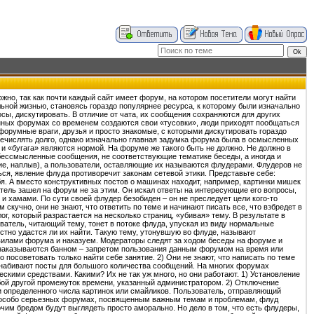
жно, так как почти каждый сайт имеет форум, на котором посетители могут найти
ьной жизнью, становясь гораздо популярнее ресурса, к которому были изначально
сы, дискутировать. В отличие от чата, их сообщения сохраняются для других
енных форумах со временем создаются свои «тусовки», люди приходят пообщаться
орумные враги, друзья и просто знакомые, с которыми дискутировать гораздо
ечислять долго, однако изначально главная задумка форума была в осмысленных
 и «бугага» являются нормой. На форуме же такого быть не должно. Не должно в
 бессмысленные сообщения, не соответствующие тематике беседы, а иногда и
ние, наплыв), а пользователи, оставляющие их называются флудерами. Флудеров не
ься, явление флуда противоречит законам сетевой этики. Представьте себе:
бя. А вместо конструктивных постов о машинах находит, например, картинки мишек
тель зашел на форум не за этим. Он искал ответы на интересующие его вопросы,
 хамами. По сути своей флудер безобиден – он не преследует цели кого-то
 скучно, они не знают, что ответить по теме и начинают писать все, что взбредет в
 который разрастается на несколько страниц, «убивая» тему. В результате в
тель, читающий тему, тонет в потоке флуда, упуская из виду нормальные
естно удастся ли их найти. Такую тему, утонувшую во флуде, называют
вилами форума и наказуем. Модераторы следят за ходом беседы на форуме и
наказываются банном – запретом пользования данным форумом на время или
посоветовать только найти себе занятие. 2) Они не знают, что написать по теме
о набивают посты для большого количества сообщений. На многих форумах
кими средствами. Какими? Их не так уж много, но они работают. 1) Установление
ой другой промежуток времени, указанный администратором. 2) Отключение
и определенного числа картинок или смайликов. Пользователь, отправляющий
а особо серьезных форумах, посвященным важным темам и проблемам, флуд
чим бредом будут выглядеть просто аморально. Но дело в том, что есть флудеры,