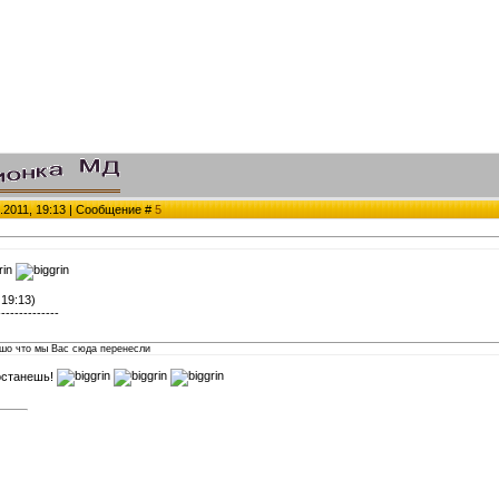
.2011, 19:13 | Сообщение #
5
 19:13)
--------------
ошо что мы Вас сюда перенесли
останешь!