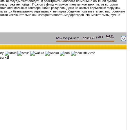
чивый флуд может обидеть и расстроить человека не меньше обычной ругани.
льзу тоже не пойдет. Поэтому флуд – плохое и неэтичное занятие, от которого
дание специальных конференций и разделов. Даже на самых серьезных форумах
лагается безнаказанно отрываться, не портя общение пользователям, настроенным
вается исключительно на неэффективность модераторов. Но, может быть, лучше
!!!!! ????
ем +1!