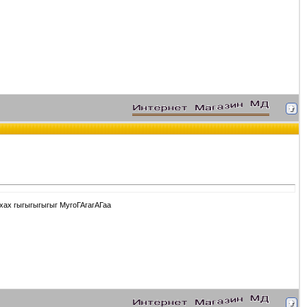
ахах гыгыгыгыгыг МугоГАгагАГаа