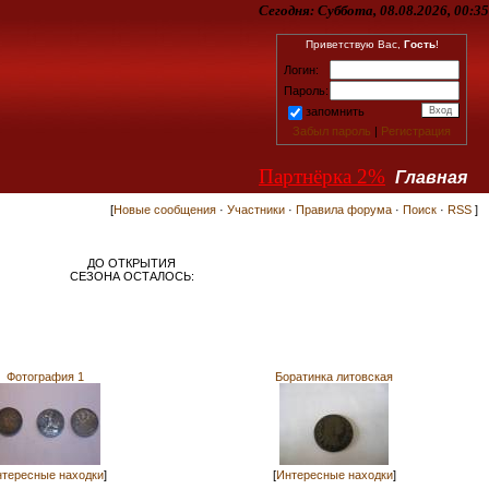
Сегодня:
Суббота, 08.08.2026, 00:35
Приветствую Вас,
Гость
!
Логин:
Пароль:
запомнить
Забыл пароль
|
Регистрация
Партнёрка 2%
Главная
[
Новые сообщения
·
Участники
·
Правила форума
·
Поиск
·
RSS
]
ДО ОТКРЫТИЯ
СЕЗОНА ОСТАЛОСЬ:
Фотография 1
Боратинка литовская
тересные находки
]
[
Интересные находки
]