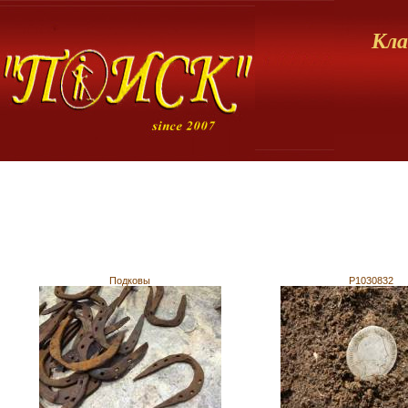
Кла
Подковы
P1030832