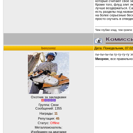
которые считают свое з
Кроме того, флуд злит л
лучше воздержаться. Са
есть разделы под назва
на более серьезные бес
просто скучать в отведе
Чем глубже клад, тем громче 
benzorez
Дата: Понедельник, 07.02
гы-гы-гы-гы гу-гу-гу-гу эг
Михрюн
, все правильно
Охотник за закладками
Группа: Свои
Сообщений:
1355
Награды:
11
Репутация:
45
Статус:
Offline
Металлоискатель:
Изображен на аватарке