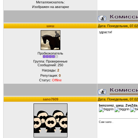
Металлоискатель:
Изображен на аватарке
шиш
Дата: Понедельник, 07.02
здрасти!
Пробкокопатель
Группа: Проверенные
Сообщений:
250
Награды:
2
Репутация:
0
Статус:
Offline
sano7609
Дата: Понедельник, 07.02
benzorez
,
шиш
,
ZveZda
Сам sano .