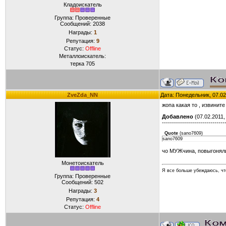
Кладоискатель
Группа: Проверенные
Сообщений:
2038
Награды:
1
Репутация:
9
Статус:
Offline
Металлоискатель:
терка 705
ZveZda_NN
Дата: Понедельник, 07.02
жопа какая то , извинит
Добавлено
(07.02.2011,
-------------------------------
Quote
(
sano7609
)
sano7609
чо МУЖчина, повыгоняли 
Монетоискатель
Я все больше убеждаюсь, что
Группа: Проверенные
Сообщений:
502
Награды:
3
Репутация:
4
Статус:
Offline