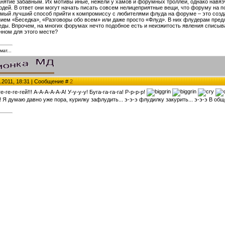
анятие забавным. Их мотивы иные, нежели у хамов и форумных троллей, однако навяз
юдей. В ответ они могут начать писать совсем нелицеприятные вещи, что форуму на по
мый лучший способ прийти к компромиссу с любителями флуда на форуме – это соз
нием «Беседка», «Разговоры обо всем» или даже просто «Флуд». В них флудерам пред
еды. Впрочем, на многих форумах нечто подобное есть и неизжитость явления списы
нном для этого месте?
мат...
.2011, 18:31 | Сообщение #
2
е-ге-ге-гей!!! А-А-А-А-А-А! У-у-у-у! Буга-га-га-га! Р-р-р-р!
! Я думаю давно уже пора, курилку зафлудить... э-э-э флудилку закурить... э-э-э В общ