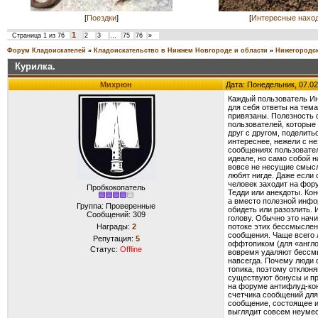
[
Поездки
]
[
Интересные нахо
1
Страница
1
из
76
2
3
…
75
76
»
Форум Кладоискателей
»
Кладоискательство в Нижнем Новгороде и области
»
Нижегородск
Курилка.
Михрюн
Дата: Понедельник, 07.02
Каждый пользователь Ин
для себя ответы на тем
привязаны. Полезность 
пользователей, которые
друг с другом, поделит
интереснее, нежели с н
сообщениях пользовател
идеале, но само собой 
вовсе не несущие смысл
любят нигде. Даже если 
человек заходит на фор
Пробкокопатель
Тедди или анекдоты. Ко
а вместо полезной инфо
Группа: Проверенные
обидеть или разозлить. 
Сообщений:
309
голову. Обычно это нач
Награды:
2
потоке этих бессмыслен
сообщения. Чаще всего 
Репутация:
5
оффтопиком (для «англо
Статус:
Offline
вовремя удаляют бессм
навсегда. Почему люди ф
топика, поэтому отклон
существуют бонусы и пр
на форуме антифлуд-кон
счетчика сообщений для
сообщение, состоящее 
выглядит совсем неумес