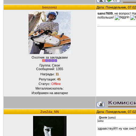
benzorez
Дата: Понедельник, 07.02
sano7609
, не вопрос! Н
побольше!
Охотник за закладками
Группа: Свои
Сообщений:
1355
Награды:
11
Репутация:
45
Статус:
Offline
Металлоискатель:
Изображен на аватарке
ZveZda_NN
Дата: Понедельник, 07.02
Quote
(
шиш
)
шиш
здравствуй!!! ну как оно