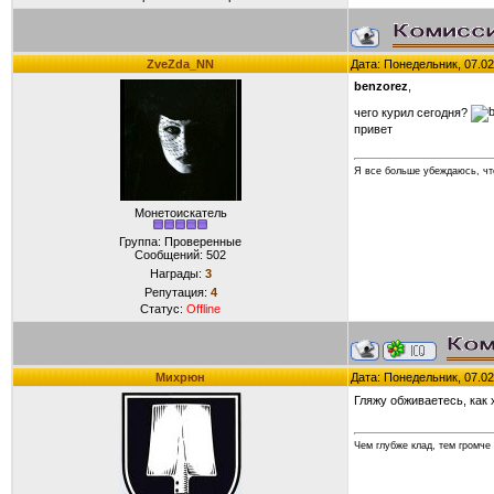
ZveZda_NN
Дата: Понедельник, 07.02
benzorez
,
чего курил сегодня?
привет
Я все больше убеждаюсь, что
Монетоискатель
Группа: Проверенные
Сообщений:
502
Награды:
3
Репутация:
4
Статус:
Offline
Михрюн
Дата: Понедельник, 07.02
Гляжу обживаетесь, как
Чем глубже клад, тем громче 