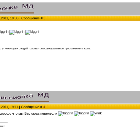
.2011, 19:03 | Сообщение #
3
 у некоторых людей голова - это декоративное приложение к жопе.
.2011, 19:11 | Сообщение #
4
 хорошо что мы Вас сюда перенесли
мат...