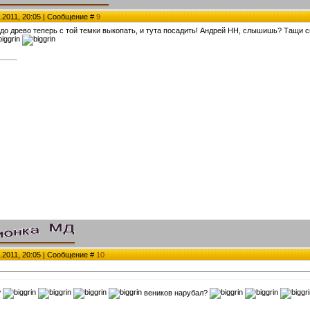
.2011, 20:05 | Сообщение #
9
адо древо теперь с той темки выкопать, и тута посадить! Андрей НН, слышишь? Тащи 
.2011, 20:05 | Сообщение #
10
?
веников нарубал?