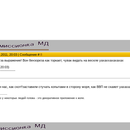
.2011, 20:03 | Сообщение #
8
е за выражение! Вон бензореза как торкает, чувак видать на веселе уахаххахахахах
 20:03)
--------------
нас, как скот!!заставили стучать копытами в сторону моря, как ВВП не скажет уахах
 у некоторых людей голова - это декоративное приложение к жопе.