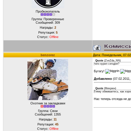
Пробкокопатель
Группа: Проверенные
Сообщений:
309
Награды:
2
Репутация:
5
Статус:
Offline
benzorez
Дата: Понедельник, 07.02
Quote
(
ZveZda_NN
)
чего курил сегодня?
Бугагу!
Добавлено
(07.02.2011,
-------------------------------
Quote
(
Михрюн
)
Гляжу обживаетесь, как хор
Нас теперь отсюда не д
Охотник за закладками
Группа: Свои
Сообщений:
1355
Награды:
11
Репутация:
45
Статус:
Offline