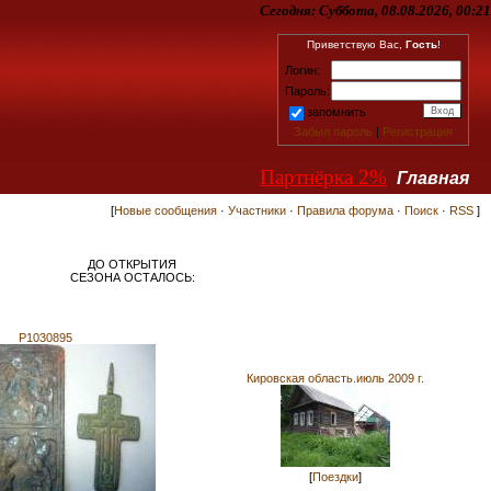
Сегодня:
Суббота, 08.08.2026, 00:21
Приветствую Вас,
Гость
!
Логин:
Пароль:
запомнить
Забыл пароль
|
Регистрация
Партнёрка 2%
Главная
[
Новые сообщения
·
Участники
·
Правила форума
·
Поиск
·
RSS
]
ДО ОТКРЫТИЯ
СЕЗОНА ОСТАЛОСЬ:
P1030895
Кировская область.июль 2009 г.
[
Поездки
]