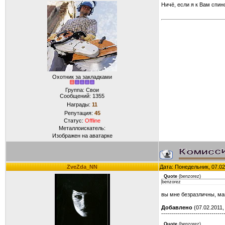
Ничё, если я к Вам спи
Охотник за закладками
Группа: Свои
Сообщений:
1355
Награды:
11
Репутация:
45
Статус:
Offline
Металлоискатель:
Изображен на аватарке
ZveZda_NN
Дата: Понедельник, 07.02
Quote
(
benzorez
)
benzorez
вы мне безразличны, м
Добавлено
(07.02.2011,
-------------------------------
Quote
(
benzorez
)