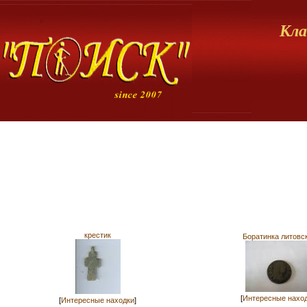
Кла
крестик
Боратинка литовс
[
Интересные нахо
[
Интересные находки
]