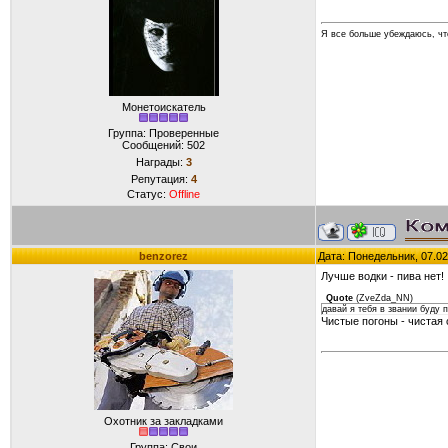
Я все больше убеждаюсь, что
Монетоискатель
Группа: Проверенные
Сообщений:
502
Награды:
3
Репутация:
4
Статус:
Offline
benzorez
Дата: Понедельник, 07.02
Лучше водки - пива нет!
Quote
(
ZveZda_NN
)
давай я тебя в звании буду 
Чистые погоны - чистая
Охотник за закладками
Группа: Свои