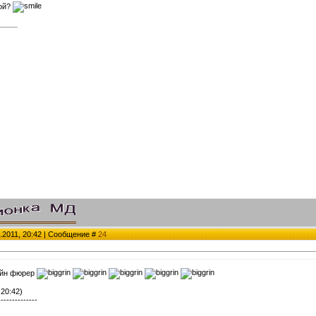
ной?
.2011, 20:42 | Сообщение #
24
айн фюрер
 20:42)
--------------