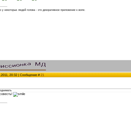
 у некоторых людей голова - это декоративное приложение к жопе.
.2011, 20:32 | Сообщение #
21
поднимать
 совесть!