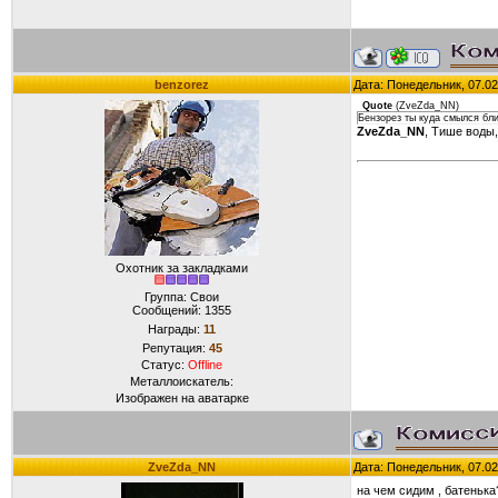
benzorez
Дата: Понедельник, 07.02
Quote
(
ZveZda_NN
)
Бензорез ты куда смылся бл
ZveZda_NN
, Тише воды,
Охотник за закладками
Группа: Свои
Сообщений:
1355
Награды:
11
Репутация:
45
Статус:
Offline
Металлоискатель:
Изображен на аватарке
ZveZda_NN
Дата: Понедельник, 07.02
на чем сидим , батеньк