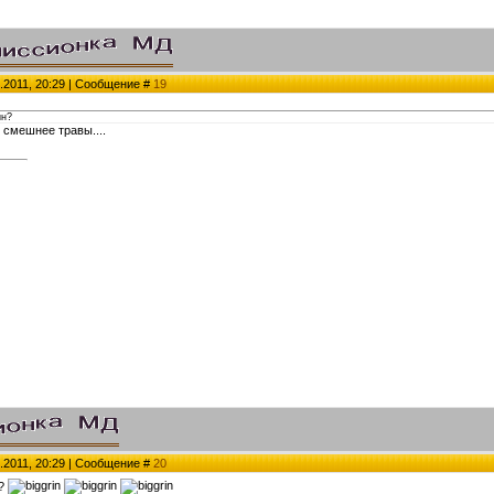
.2011, 20:29 | Сообщение #
19
ин?
 смешнее травы....
.2011, 20:29 | Сообщение #
20
а?