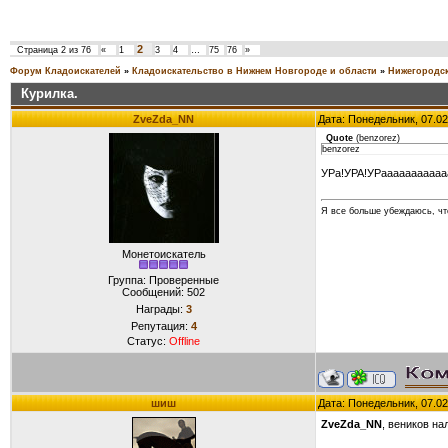
2
Страница
2
из
76
«
1
3
4
…
75
76
»
Форум Кладоискателей
»
Кладоискательство в Нижнем Новгороде и области
»
Нижегородск
Курилка.
ZveZda_NN
Дата: Понедельник, 07.02
Quote
(
benzorez
)
benzorez
УРа!УРА!УРааааааааааааа
Я все больше убеждаюсь, что
Монетоискатель
Группа: Проверенные
Сообщений:
502
Награды:
3
Репутация:
4
Статус:
Offline
шиш
Дата: Понедельник, 07.02
ZveZda_NN
, веников на