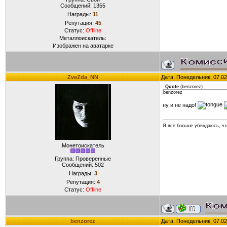
Сообщений:
1355
Награды:
11
Репутация:
45
Статус:
Offline
Металлоискатель:
Изображен на аватарке
ZveZda_NN
Дата: Понедельник, 07.02
Quote
(
benzorez
)
benzorez
ну и не надо!
Я все больше убеждаюсь, что
Монетоискатель
Группа: Проверенные
Сообщений:
502
Награды:
3
Репутация:
4
Статус:
Offline
benzorez
Дата: Понедельник, 07.02