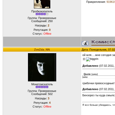
Прикрепления:
919619
Пробкокопатель
Группа: Проверенные
Сообщений:
250
Награды:
2
Репутация:
0
Статус:
Offline
ZveZda_NN
Дата: Понедельник, 07.02
ой мля.....мне сегодня 
:D
Добавлено
(07.02.2011,
-------------------------------
Quote
(
шиш
)
шиш
грибочки превосходные! 
Монетоискатель
Добавлено
(07.02.2011,
Группа: Проверенные
-------------------------------
Сообщений:
502
Бензорез ты куда смылс
Награды:
3
Репутация:
4
Я все больше убеждаюсь, что
Статус:
Offline