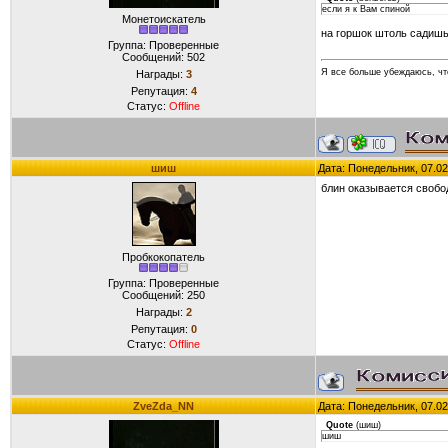
если я к Вам спиной
Монетоискатель
на горшок штоль садишь
Группа: Проверенные
Сообщений:
502
Я все больше убеждаюсь, что
Награды:
3
Репутация:
4
Статус:
Offline
шиш
Дата: Понедельник, 07.02
блин оказывается свобод
Пробкокопатель
Группа: Проверенные
Сообщений:
250
Награды:
2
Репутация:
0
Статус:
Offline
ZveZda_NN
Дата: Понедельник, 07.02
Quote
(
шиш
)
шиш