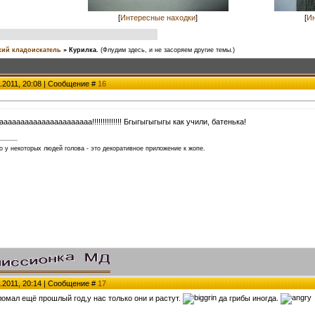
[
Интересные находки
]
[
Ин
ий кладоискатель
»
Курилка.
(Флудим здесь, и не засоряем другие темы.)
.2011, 20:08 | Сообщение #
16
аааааааааааааааааааа!!!!!!!!!!!!!! Бгыгыгыгыгы как учили, батенька!
 у некоторых людей голова - это декоративное приложение к жопе.
.2011, 20:14 | Сообщение #
17
ломал ещё прошлый год,у нас только они и растут.
да грибы иногда.