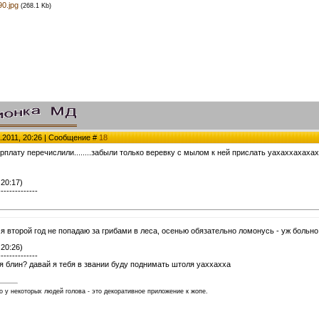
0.jpg
(268.1 Kb)
.2011, 20:26 | Сообщение #
18
зарплату перечислили........забыли только веревку с мылом к ней прислать уахаххахаха
 20:17)
--------------
я второй год не попадаю за грибами в леса, осенью обязательно ломонусь - уж больно
 20:26)
--------------
я блин? давай я тебя в звании буду поднимать штоля уаххахха
 у некоторых людей голова - это декоративное приложение к жопе.