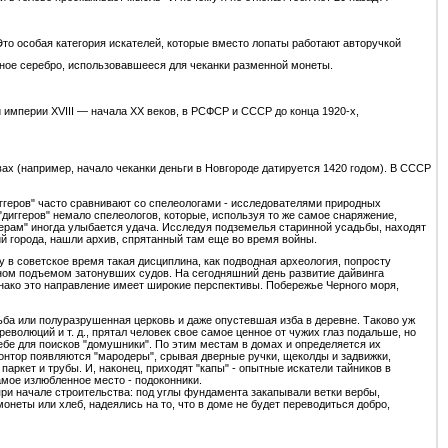
то особая категория искателей, которые вместо лопаты работают авторучкой
бное серебро, использовавшееся для чеканки разменной монеты.
империи XVIII — начала XX веков, в РСФСР и СССР до конца 1920-х,
твах (например, начало чеканки деньги в Новгороде датируется 1420 годом). В СССР
иггеров" часто сравнивают со спелеологами - исследователями природных
"диггеров" немало спелеологов, которые, используя то же самое снаряжение,
иггерам" иногда улыбается удача. Исследуя подземелья старинной усадьбы, находят
й города, нашли архив, спрятанный там еще во время войны.
 в советское время такая дисциплина, как подводная археология, попросту
ном подъемом затонувших судов. На сегодняшний день развитие дайвинга
днако это направление имеет широкие перспективы. Побережье Черного моря,
ьба или полуразрушенная церковь и даже опустевшая изба в деревне. Таково уж
волюций и т. д., прятал человек свое самое ценное от чужих глаз подальше, но
себе для поисков "домушники". По этим местам в домах и определяется их
контор появляются "мародеры", срывая дверные ручки, щеколды и задвижки,
паркет и трубы. И, наконец, приходят "капы" - опытные искатели тайников в
самое излюбленное место - подоконники.
при начале строительства: под углы фундамента закапывали ветки вербы,
неты или хлеб, надеялись на то, что в доме не будет переводиться добро,