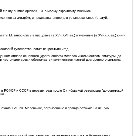
 «In my humble opinion» - «По моему скромному мнению».
енное за алтарём, и предназначенное для установки капов (статуй,
ы М. заносились в писцовые (в XVI- XVII вв.) и межевые (в XVI-XIX вв.) книги.
словий купечества, богатых крестьян и т.д.
нном сплаве основного (драгоценного) металла и количеством лигатуры. до
 в настоящее время обозначается количеством частей драгоценного металла,
же в РСФСР и СССР в первые годы после Октябрьской революции (до советской
ии.
 начала XVIII вв. Маленькие, погрызенные и правда похожие на чешую.
одился господский дом; сельцом так же называли прежде бывшее село