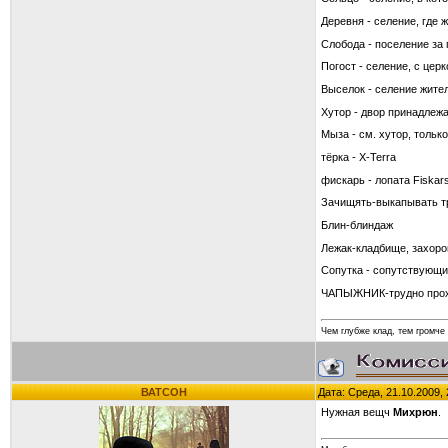
Деревня - селение, где 
Слобода - поселение за 
Погост - селение, с це
Выселок - селение жите
Хутор - двор принадле
Мыза - см. хутор, толь
тёрка - X-Terra
фискарь - лопата Fiskar
Зачищять-выкапывать т
Блин-блиндаж
Лежак-кладбище, захор
Сопутка - сопутствующи
ЧАПЫЖНИК-трудно прохо
Чем глубже клад, тем громче 
ВАТСОН
Дата: Среда, 21.10.2009,
Нужная вещч
Михрюн
.