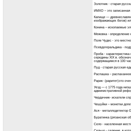
Золотник - старая русск
ИМХО – это записанная 
Капище — древнеславянс
изображающих богов) ил
Конина – ископаемые эл
Межовка - определение н
Поле Чудес - это местн
Псевдогеральдика - под
Проба - характеристика
середины XIX в. обозна
содержащимся в 100 час
Пуд - старая русская ед
Распашка – распаханное
Рарик- (раритет)это оче
Уезд — с 1775 года низ
административной рефор
Чердачник- искатели сп
Чешуйки – монетки допет
Ася - металлодетектор G
Буратинка (рязанская обл
Село - населенная мест
Сельцо - селение, в ко