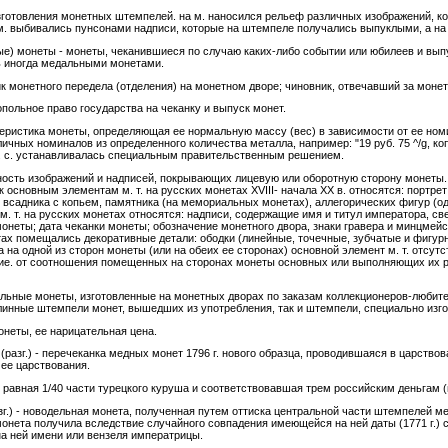
зготовления монетных штемпелей. на м. наносился рельеф различных изображений, ко
м. выбивались пунсонами надписи, которые на штемпеле получались выпуклыми, а н
) монеты - монеты, чеканившиеся по случаю каких-либо событии или юбилеев и выпу
ь иногда медальными монетами.
к монетного передела (отделения) на монетном дворе; чиновник, отвечавший за монет
польное право государства на чеканку и выпуск монет.
теристика монеты, определяющая ее нормальную массу (вес) в зависимости от ее ном
чных номиналов из определенного количества металла, например: "19 руб. 75 ^/g, коп. 
. с. устанавливалась специальным правительственным решением.
ность изображений и надписей, покрывающих лицевую или оборотную сторону монеты. 
 основным элементам м. т. на русских монетах XVIII- начала XX в. относятся: портр
 всадника с копьем, памятника (на мемориальных монетах), аллегорических фигур (одн
 т. на русских монетах относятся: надписи, содержащие имя и титул императора, свед
онеты; дата чеканки монеты; обозначение монетного двора, знаки гравера и минцмейс
тах помещались декоративные детали: ободки (линейные, точечные, зубчатые и фигурны
огда на одной из сторон монеты (или на обеих ее сторонах) основной элемент м. т. от
. от соотношения помещенных на сторонах монеты основных или выполняющих их роль 
ьные монеты, изготовленные на монетных дворах по заказам коллекционеров-любите
линные штемпели монет, вышедших из употребления, так и штемпели, специально изг
неты, ее нарицательная цена.
(разг.) - перечеканка медных монет 1796 г. нового образца, проводившаяся в царствов
ее царствования.
 равная 1/40 части турецкого куруша и соответствовавшая трем российским деньгам (
зг.) - новодельная монета, полученная путем оттиска центральной части штемпелей ме
монета получила вследствие случайного совпадения имеющейся на ней даты (1771 г.)
на ней имени или вензеля императрицы.