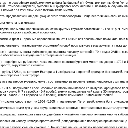
 штамп с рельефным изображением цифры (цифирный п.), буквы или группы букв (литер
ный штемпель надписей, буквенных и цифровых обозначений. В некоторых случаях на
а иногда - на гурт некоторых новодельных монет.
ета, предназначенная для нужд мелкого товарооборота. Чаще всего чеканилась из низ
рона монеты или медали.
ядоченная машинная чеканка монет на круглых кружках-заготовках. С 1700 г. р. ч. с
щенные куски серебряной проволоки.
полтина (разг.) - пробные серебряные монеты 1845 г. без обозначения номинала, но в
отклонение от установленного монетной стопой нормального веса монеты, а также доп
азг.) - медная монета рублевого достоинства, чеканку, которой в 70-х годах XVIII в. 
ве обеспечения выпущенных в то время ассигнаций.
.) - серебряные рублевики, чеканившиеся на петербургском монетном дворе в 1724 и 1
 креста, окруженного сиянием.
) - рубль 1725 г., на котором Екатерина I изображена в простой одежде и без регалий. 
ым образом в знак траура.
адпись на аверсе турецких монет, составленная из переплетенных инициалов султана,
 XVIII в., получившая свое название но имени инициатора ее выпуска, арендатора по
сса - около 6, 7 г серебра 48-й пробы), имели принудительный курс в 30 польских гр
асса - около 7, 7 г серебра 54-й пробы), имели номинал в 18 польских грошей.
) - разновидность полтин 1704 и'1705 гг., на которых Петр I изображен в богато украше
аллические знаки для учета труда зависимых крестьян, поставлявших на металлургиче
находка заставляющая ваше сердце биться учащённо и перелопачивать многие кубом
положная хабору находка просто отстой ,попадающийся в последнее время всё чаще.
як,но в более худшем сохране. : При взгляде на неё на глазах наворачиваются слёзы 