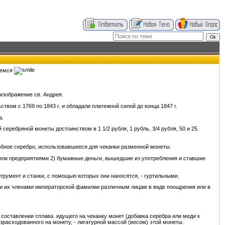
няемся
 изображение св. Андрея.
вом с 1769 по 1843 г. и обладали платежной силой до конца 1847 г.
а.
еребряной монеты достоинством в 1 1/2 рубля, 1 рубль, 3/4 рубля, 50 и 25
робное серебро, использовавшееся для чеканки разменной монеты.
или предприятиями 2) бумажные деньги, вышедшие из употребления и ставшие
трумент и станки, с помощью которых они наносятся, - гуртильными.
чи их членами императорской фамилии различным лицам в виде поощрения или в
составлении сплава. идущего на чеканку монет (добавка серебра или меди к
израсходованного на монету, - лигатурной массой (весом) этой монеты.