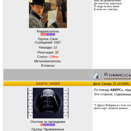
Мне бы дьявола-коня
Да плеточку заветную,
И тогда искать меня
В поле не советую.
Кладоискатель
Группа: Свои
Сообщений:
1587
Награды:
12
Репутация:
32
Статус:
Offline
Металлоискатель:
В поиске
DARTH_VADER
Дата: Среда, 21.10.2009,
По поводу
АВЕРС
а, над
Это сторона, содержащая
"У Дарта Вейдера в столе вс
много карт галактик разных...
Охотник за закладками
Группа: Проверенные