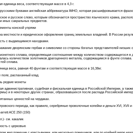
ая единица веса, соответствующая массе в 4,3 г.
русскими буквами английская аббревиатура IMHO, которая расшифровывается фразой
кое и русское слово, которым обозначается пространство языческого храма, располож
и иных сакральных предметов.
ементы конской упряжи
а местности и юридическое оформление границ земельных владений. В России результат
ость с выдающимися находками.
ражание дворянским гербам и символике со стороны богатых представителей низших со
 монетного сплава, определяющая соотношение между количеством содержащегося в да
чалась количеством золотников драгоценного металла, содержащимся в фунте сплава.
тей сплава.
иница веса, равная 40 фунтам и соответствующая массе в 16,38кг.
 поле, распаханный клад.
нь редкие монеты
шая административная, судебная и фискальная единица в Российской Империи, а так
мы) и в некоторых других странах, образовавшихся после распада Российской импер
рятанных ценностей на чердаках.
ровского периода, как правило, серебряные проволочные копейки и деньги XVI, XVII и
arrett ACE 250 (150)
.)- см. какалик
ность с церковью
тором жил помещик с крестьянами, или несколько помещиков, или по крайней мере нах