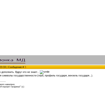
 23:33 | Сообщение #
3
о дополнить. Вдруг кто не знает...
 символы государственности (герб, профиль государя, вензель государя...).
якого навалено,
 И портрет Гагарина!" (с)