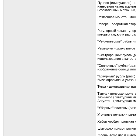
Пунсон (или пуансон) -
нанесения на незакален
незакаленный маточник, 
Разменная монета - мон
Реверс - оборотная сто
Регулярный чекан - упор
которых служили расплю
"Рейхелевские" рубль и 
Ремедиум - допустимое 
"Сестрорецкий" рубль (р
использования в качест
"Солнечные" рубли (разг
изображение солнца или
"Траурный" рубль (разг.
была оформлена указанн
Тугра - декоративная н
Тымф - польская монета
Казимира (лигатурная ма
Августе II (лигатурная м
"Уборные" полтины (разг.
Угольные печатки - мет
Хабор -любая приятная 
Шмурдяк- прямо противо
Жбонь -тоже что и шмурд