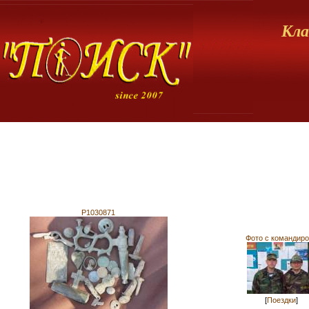
Кла
P1030871
Фото с командиро
[
Поездки
]