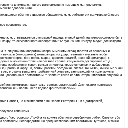
торые на штемпеле, при его изготовлении с помощью м., получались
а монете вдавленными.
скавшиеся обычно в широкое обращение. м. м. рублевого и полутора рублевого
ное производство.
инала. м. с. выражается суммарной нарицательной ценой, на которую должны быть
из фунта легированного серебра" или "12 руб. 80 коп. из пуда меди". для каждого
м. т. лицевой или оборотной стороны монеты складывается из основных и
ет и вензель (монограмма) императора; государственный и местные гербы;
оглавого орла, бога войны марса, царских регалий, военной арматуры). к
ения о монетной стопе или составе сплава, какую-либо декларацию и т. д.;
тера; изображения корон, венков и гирлянд. кроме основных и добавочных
е), рамки и картуши, ленты, розетки, звездочки, листья, виньетки, линейные знаки
сутствует, его роль выполняет добавочный элемент, занимающий на поле монеты
добавочных элементов м. т. зависит, какая из этих сторон является лицевой, а
лей или некоторых правительственных организаций. Для чеканки новоделов
отовленные и являвшиеся подчас фантастическими.
ание Павла I, но штемпелями с вензелем Екатерины II и с датировкой,
полутора копейкам).
дного "сестрорецкого" рубля на кружке обычного серебряного рубля. Свое сугубо
 со временем, непосредственно предшествовавшим восстанию Пугачева, а также