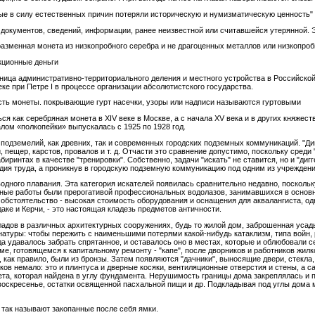
рые в силу естественных причин потеряли историческую и нумизматическую ценность"
 документов, сведений, информации, ранее неизвестной или считавшейся утерянной. Э
разменная монета из низкопробного серебра и не драгоценных металлов или низкопро
кционные деньги
ица административно-территориального деления и местного устройства в Российской 
ке при Петре I в процессе организации абсолютистского государства.
ость монеты. покрывающие гурт насечки, узоры или надписи называются гуртовыми
ься как серебряная монета в XIV веке в Москве, а с начала XV века и в других княжес
лом «полкопейки» выпускалась с 1925 по 1928 год.
 подземелий, как древних, так и современных городских подземных коммуникаций. "Д
пещер, карстов, провалов и т. д. Отчасти это сравнение допустимо, поскольку среди 
биринтах в качестве "тренировки". Собственно, задачи "искать" не ставится, но и "д
дия труда, а проникнув в городскую подземную коммуникацию под одним из учреждени
дного плавания. Эта категория искателей появилась сравнительно недавно, поскольку
дные работы были прерогативой профессиональных водолазов, занимавшихся в основ
о обстоятельство - высокая стоимость оборудования и оснащения для аквалангиста, о
аке и Керчи, - это настоящая кладезь предметов античности.
ладов в различных архитектурных сооружениях, будь то жилой дом, заброшенная усад
атуры: чтобы пережить с наименьшими потерями какой-нибудь катаклизм, типа войн, ре
да удавалось забрать спрятанное, и оставалось оно в местах, которые и облюбовали 
ме, готовящемся к капитальному ремонту - "капе", после дворников и работников жил
 как правило, были из бронзы. Затем появляются "дачники", выносящие двери, стекла, 
иков немало: это и плинтуса и дверные косяки, вентиляционные отверстия и стены, а 
ета, которая найдена в углу фундамента. Нерушимость границы дома закреплялась и 
оскресенье, остатки освященной пасхальной пищи и др. Подкладывая под углы дома мо
 так называют закопанные после себя ямки.