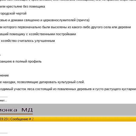
жили крестьяне без помещика
городской чертой
рковью и домами священно и церковнослужителей (причта)
ли которого первоначально были выселены из какого-либо другого села или деревни
жавший помещику с хозяйственными постройками
ко хозяйство считалось улучшенным
s
раншею в полный профиль
онение
е находки, позволяющие датировать культурный слой.
димый участок леса состоящий из поваленных деревьев и густо растущего кустарн
мат...
 23:23 | Сообщение #
2