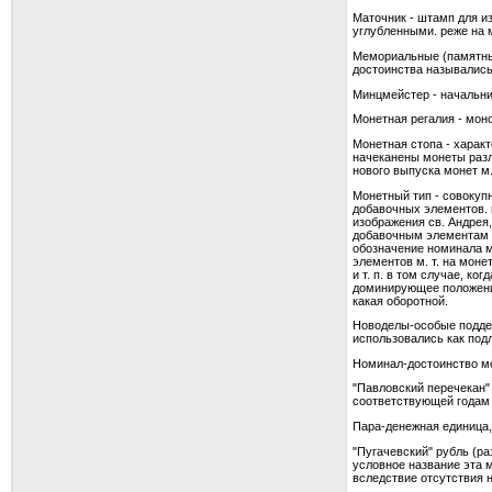
Маточник - штамп для и
углубленными. реже на 
Мемориальные (памятные
достоинства называлис
Минцмейстер - начальни
Монетная регалия - моно
Монетная стопа - харак
начеканены монеты разли
нового выпуска монет м
Монетный тип - совокуп
добавочных элементов. к
изображения св. Андрея,
добавочным элементам м.
обозначение номинала м
элементов м. т. на моне
и т. п. в том случае, к
доминирующее положение
какая оборотной.
Новоделы-особые поддел
использовались как под
Номинал-достоинство мо
"Павловский перечекан" 
соответствующей годам 
Пара-денежная единица,
"Пугачевский" рубль (ра
условное название эта 
вследствие отсутствия 