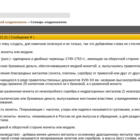
ий кладоискатель
»
Словарь кладоискателя.
 21:21 | Сообщение #
1
 тему создать, для новичков полезную и не только, так что добавляем слова не стес
а монеты или медали.
(разг.)- одинарные и двойные червонцы 1749-1753 гг., имеющие на оборотной стороне
ские бумажные деньги, обеспечивавшиеся медной монетой. а. выпускались правительст
ения благородных металлов (золота, платины, серебра) от примесей или друг от друг
чающееся в ряде правительственных документов XVIII-XX вв. название высокопробной с
иоды времени 25-копеечник относился не к банковой, а к разменной монете.
ная разменная монета из низкопробного серебра и недрагоценных металлов.2) низкоп
таллические или бумажные деньги, выпускаемые местными властями, учреждениями 
рования.
сть монеты. Покрывающие г. насечки, узоры или надписи называются гуртовыми, а инс
) монеты- монеты, чеканившиеся в России не для выпуска в обращение, а для разда
ытием.
цевой и оборотной стороне монеты или медали.
роизводстве) - добавка менее ценного металла к основному драгоценному металлу при 
. такой сплав называется легированным зелотом или серебром, а масса (вес) сплава, 