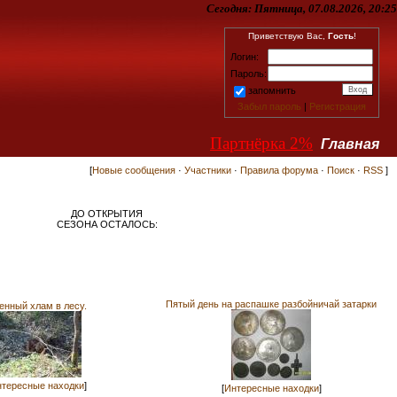
Сегодня:
Пятница, 07.08.2026, 20:25
Приветствую Вас,
Гость
!
Логин:
Пароль:
запомнить
Забыл пароль
|
Регистрация
Партнёрка 2%
Главная
[
Новые сообщения
·
Участники
·
Правила форума
·
Поиск
·
RSS
]
ДО ОТКРЫТИЯ
СЕЗОНА ОСТАЛОСЬ:
Пятый день на распашке разбойничай затарки
енный хлам в лесу.
тересные находки
]
[
Интересные находки
]