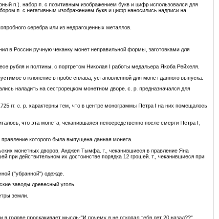
ный п.). набор п. с позитивным изображением букв и цифр использовался для
бором п. с негативным изображением букв и цифр наносились надписи на
копробного серебра или из недрагоценных металлов.
менил в России ручную чеканку монет неправильной формы, заготовками для
 весе рубля и полтины, с портретом Николая I работы медальера Якоба Рейхеля.
устимое отклонение в пробе сплава, установленной для монет данного выпуска.
пытались наладить на сестрорецком монетном дворе. с. р. предназначался для
725 гг. с. р. характерны тем, что в центре монограммы Петра I на них помещалось
считалось, что эта монета, чеканившаяся непосредственно после смерти Петра I,
 в правление которого была выпущена данная монета.
льских монетных дворов, Анджея Тымфа. т., чеканившиеся в правление Яна
ошей при действительном их достоинстве порядка 12 грошей. т., чеканившиеся при
нной ("убранной") одежде.
ские заводы древесный уголь.
етры земли.
и в голове проскакивает мысль-"И почему я не откопал тебя лет 20 назад??"