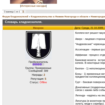
[
Интересные находки
]
1
Страница
1
из
1
Форум Кладоискателей
»
Кладоискательство в Нижнем Новгороде и области
»
Нижегородск
Словарь кладоискателя.
Михрюн
Дата: Среда, 21.10.2009,
Коллеги вот решил такую
Аверс - лицевая сторон
"Андреевские" червонцы 
Ассигнации - первые рус
Аффинаж - процесс отдел
Банковая монета - встре
Пробкокопатель
копеек. В некоторые пер
Группа: Проверенные
Биллон - 1) неполноцен
Сообщений:
309
Боны - 1) временные ме
Награды:
2
предметом коллекциони
Репутация:
5
Гурт - боковая поверхно
Статус:
Offline
Донативные (подарочные
связи с каким-либо соб
Легенда - надпись на ли
Лигатура (в монетном п
золоту, меди к серебру)