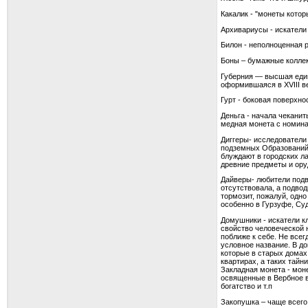
Какалик - "монеты кото
Архивариусы - искатели
Билон - неполноценная 
Боны – бумажные колле
Губерния — высшая един
оформившаяся в XVIII ве
Гурт - боковая поверхн
Деньга - начала чеканит
медная монета с номина
Диггеры- исследователи
подземных Образований, 
блуждают в городских ла
древние предметы и ору
Дайверы- любители подво
отсутствовала, а подво
тормозит, пожалуй, одн
особенно в Гурзуфе, Суд
Домушники - искатели к
свойство человеческой н
поближе к себе. Не всег
условное название. В до
которые в старых домах,
квартирах, а таких тайн
Закладная монета - мон
освященные в Вербное в
богатство и т.п
Закопушка – чаще всего