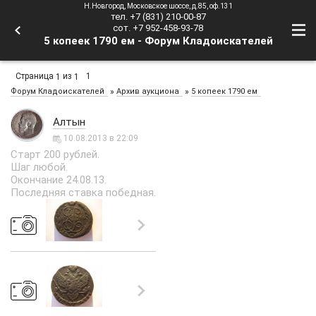
Н.Новгород, Московское шоссе, д.85, оф.131
тел. +7 (831) 210-00-87
сот. +7 952-458-93-78
5 копеек 1790 ем - Форум Кладоискателей
Страница
из
1
1
1
»
»
Форум Кладоискателей
Архив аукциона
5 копеек 1790 ем
Алтын
10.08.2013 в 22:09
Старт 200 рублей.
Шаг любой.
Окончание 24.08.13.
Последняя ставка победная.