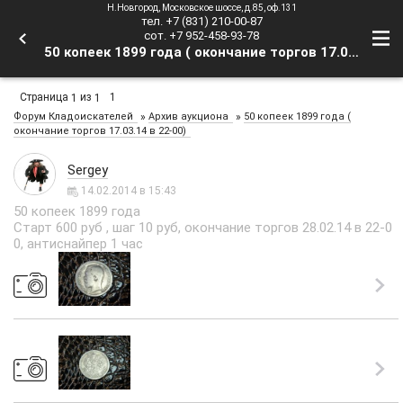
Н.Новгород, Московское шоссе, д.85, оф.131
тел. +7 (831) 210-00-87
сот. +7 952-458-93-78
50 копеек 1899 года ( окончание торгов 17.03.14 в 22-00) - Форум Кладоискателей
Страница
из
1
1
1
»
»
Форум Кладоискателей
Архив аукциона
50 копеек 1899 года (
окончание торгов 17.03.14 в 22-00)
Sergey
14.02.2014 в 15:43
50 копеек 1899 года
Старт 600 руб , шаг 10 руб, окончание торгов 28.02.14 в 22-0
0, антиснайпер 1 час