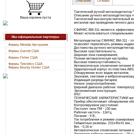
Описание
Отзывы
Тактический ручной металлодетекто
Описание ручного металлодетектора
Ваша корзина пуста
Тактический высокочувствительный в
металлов при проведении личного досм
СФИНКС ВМ-311 является эффективным
Может использоваться специальными с
Мы официальные партнеры
Металлодетектор СФИНКС ВМ-311 - это
позволяет переключать режимы индика
Фирмы Minelab Австралия
Достоинства ручного металлодетекто
Фирмы Garrett США
Высокая чувствительность;
Широкая зона сканирования;
Фирмы Fisher США
Полная автоматическая настройка;
Высокая помехоустойчивость;
Фирмы Teknetics США
Автоматическое отключение питания б
Фирмы Bounty Hunter США
Ударопрочный корпус из пластика ABS
Обнаружение всех видов металлов;
Звуковая, световая и вибросигнализац
Индикация разряда батареи;
Низкое энергопотребление;
Широкий диапазон рабочих температур
Эргономичная конструкция;
IP67.
ТЕХНИЧЕСКИЕ ХАРАКТЕРИСТИКИ мета
Прибор обеспечивает обнаружение объ
Контролируемое расстояние:
Пистолет типа ПМ - 130 мм;
Рабочая частота - 12кГц;
Питание - 9 В.;
Ток потребления в режиме сканировани
Габаритные размеры: 231х45х41 мм.;
Вес - 0,16 кг
Автоматическое отключение питания пр
Даиапазон рабочих температур - -20 + 