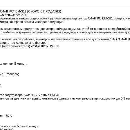
р "СФИНКС" ВМ-311 (СКОРО В ПРОДАЖЕ!)
 «СФИНКС» ВМ-311
ихретоковый микропроцессорный ручной металлодетектор СФИНКС ВМ-311 предназначе
отра, контроля багажа и корреспонденции.
 компактным средством досмотра, обладающим защитой от внешних воздействий по I
лужбами, в криминалистике и охранными предприятиями для проведения личного дос
 новейшая разработка, в которой нашли свои отражения все достижения ЗАО "СФИНКС
ции, а так же включать фонарь.
ра (металлоискателя) «СФИНКС» ВМ-311
олее чем 8 минут;
;
ия + фонарь;
;
ллодетектора СФИНКС SPHINX ВМ-311
ектов из цветных и черных металлов в динамическом режиме при скоростях до 0,5 м/
я - 7мА.;
и простое более 8 минут.
50 град С