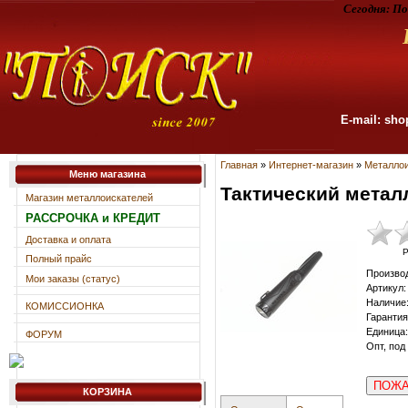
Сегодня:
По
E-mail: sho
Главная
»
Интернет-магазин
»
Металлои
Меню магазина
Тактический метал
Магазин металлоискателей
РАССРОЧКА и КРЕДИТ
Доставка и оплата
Р
Полный прайс
Произво
Мои заказы (статус)
Артикул
:
Наличие
КОМИССИОНКА
Гарантия
Единица
:
ФОРУМ
Опт, под
ПОЖА
КОРЗИНА