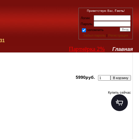
Приветствую Вас,
Гость
!
Логин:
Пароль:
запомнить
Забыл пароль
|
Регистрация
31
Партнёрка 2%
Главная
5990руб.
Купить сейчас