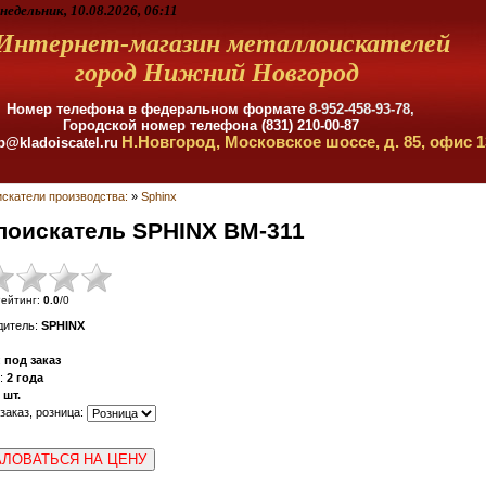
недельник, 10.08.2026, 06:11
Интернет-магазин металлоискателей
город Нижний Новгород
Номер телефона в федеральном формате
8-952-458-93-78,
Городской номер телефона (831) 210-00-87
Н.Новгород, Московское шоссе, д. 85, офис 1
p@kladoiscatel.ru
скатели производства:
»
Sphinx
лоискатель SPHINX BM-311
ейтинг
:
0.0
/
0
дитель
:
SPHINX
:
под заказ
:
2 года
шт.
 заказ, розница:
ЛОВАТЬСЯ НА ЦЕНУ