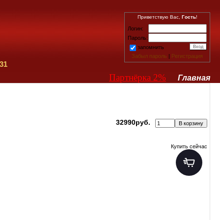
Приветствую Вас,
Гость
!
Логин:
Пароль:
запомнить
Забыл пароль
|
Регистрация
31
Партнёрка 2%
Главная
32990руб.
Купить сейчас