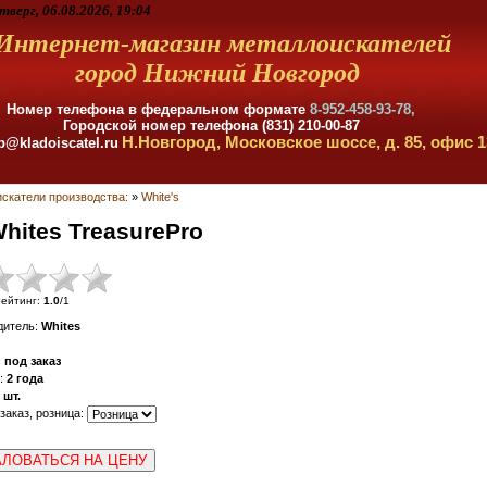
тверг, 06.08.2026, 19:04
Интернет-магазин металлоискателей
город Нижний Новгород
Номер телефона в федеральном формате
8-952-458-93-78,
Городской номер телефона (831) 210-00-87
Н.Новгород, Московское шоссе, д. 85, офис 1
p@kladoiscatel.ru
скатели производства:
»
White's
hites TreasurePro
ейтинг
:
1.0
/
1
дитель
:
Whites
:
под заказ
:
2 года
шт.
 заказ, розница:
ЛОВАТЬСЯ НА ЦЕНУ