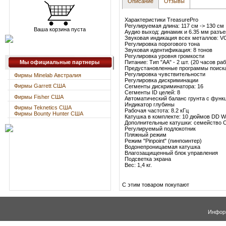
Описание
Отзывы
Характеристики TreasurePro
Регулируемая длина: 117 см -> 130 см
Ваша корзина пуста
Аудио выход: динамик и 6.35 мм разъ
Звуковая индикация всех металлов: V
Регулировка порогового тона
Звуковая идентификация: 8 тонов
Регулировка уровня громкости
Питание: Тип "АА" - 2 шт. (20 часов ра
Мы официальные партнеры
Предустановленные программы поиска:
Регулировка чувствительности
Фирмы Minelab Австралия
Регулировка дискриминации
Фирмы Garrett США
Сегменты дискриминатора: 16
Сегменты ID целей: 8
Фирмы Fisher США
Автоматический баланс грунта с функ
Индикатор глубины
Фирмы Teknetics США
Рабочая частота: 8.2 кГц
Фирмы Bounty Hunter США
Катушка в комплекте: 10 дюймов DD Wa
Дополнительные катушки: семейство C
Регулируемый подлокотник
Пляжный режим
Режим "Pinpoint" (пинпоинтер)
Водонепроницаемая катушка
Влагозащищенный блок управления
Подсветка экрана
Вес: 1,4 кг.
С этим товаром покупают
Информ