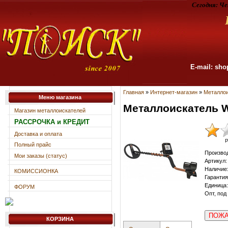
Сегодня:
Че
E-mail: sho
Главная
»
Интернет-магазин
»
Металлои
Меню магазина
Металлоискатель W
Магазин металлоискателей
РАССРОЧКА и КРЕДИТ
Доставка и оплата
Р
Полный прайс
Произво
Мои заказы (статус)
Артикул
:
Наличие
КОМИССИОНКА
Гарантия
Единица
:
ФОРУМ
Опт, под
ПОЖА
КОРЗИНА