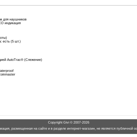
ем для наушников
CO индикация
боты)
 есть (5 шт.)
цией AutoTrac® (Слежение)
terproof
oinmaster
Copyright
Givi
© 2007-2026
ация, размещенная на сайте и в разделе интернет-магазин, не является публичной о