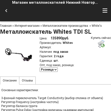
Магазин металлоискателей Нижний Новгород
Главная
»
Интернет-магазин
»
Металлоискатели производства:
»
White's
Металлоискатель Whites TDI SL
135890руб.
Купить сейчас
Цена
:
Производитель
:
Whites
Артикул
:
Наличие
:
под заказ
Гарантия
:
2 года
Единица
:
шт.
Опт, под заказ, розница:
Описание
Отзывы
Основные характеристики:
3-фазный переключатель Target Conductivity (выбор отклика от объекта)
Регулятор Frequency (настройка частоты)
Регулятор баланса грунта
Регулятор Pulse Delay (настройка величины задержки импульсов)