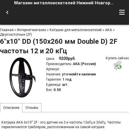
Магазин металлоискателей Нижний Новгород
Главная
»
Интернет-магазин
»
Катушки для металлоискателей
»
АКА
»
Двухчастотные (2F)
6"x10" DD (150x260 мм Double D) 2F
частоты 12 и 20 кГц
9200руб.
Купить сейчас
Цена
:
Производитель
:
АКА (Россия)
Артикул
:
Наличие
:
уточняйте наличие
Гарантия
:
1 год
Единица
:
шт.
Вес
:
0.50
Описание
Отзывы
Катушка АКА 6х10" 2F - это датчик на 2-е частоты 12кГц и 20кГц. Частоты
переключаются тумблером, расположенным на самой катушке.