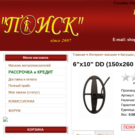
Сегодня:
Пя
E-mail: sho
Главная
»
Интернет-магазин
»
Катушки 
Меню магазина
6"x10" DD (150x260
Магазин металлоискателей
РАССРОЧКА и КРЕДИТ
Доставка и оплата
Р
Полный прайс
Произво
Мои заказы (статус)
Артикул
:
Наличие
КОМИССИОНКА
Гарантия
Единица
:
ФОРУМ
Вес
:
0.50
ПОЖА
КОРЗИНА