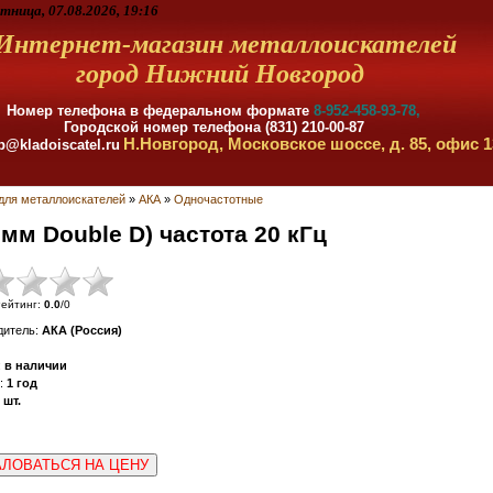
тница, 07.08.2026, 19:16
Интернет-магазин металлоискателей
город Нижний Новгород
Номер телефона в федеральном формате
8-952-458-93-78,
Городской номер телефона (831) 210-00-87
Н.Новгород, Московское шоссе, д. 85, офис 1
p@kladoiscatel.ru
для металлоискателей
»
АКА
»
Одночастотные
 мм Double D) частота 20 кГц
ейтинг
:
0.0
/
0
дитель
:
АКА (Россия)
:
в наличии
:
1 год
шт.
ЛОВАТЬСЯ НА ЦЕНУ