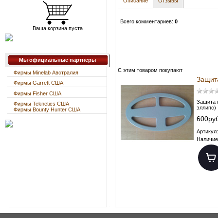
Описание
Отзывы
Всего комментариев
:
0
Ваша корзина пуста
Мы официальные партнеры
С этим товаром покупают
Фирмы Minelab Австралия
Защита
Фирмы Garrett США
Фирмы Fisher США
Защита 
Фирмы Teknetics США
эллипс)
Фирмы Bounty Hunter США
600руб
Артикул:
Наличие