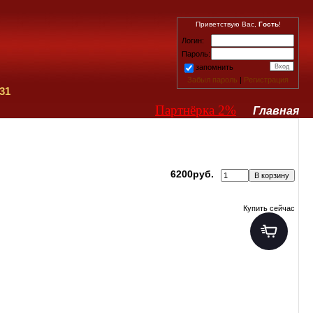
Приветствую Вас,
Гость
!
Логин:
Пароль:
запомнить
Забыл пароль
|
Регистрация
31
Партнёрка 2%
Главная
6200руб.
Купить сейчас