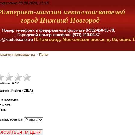
скресенье, 09.08.2026, 12:18
Интернет-магазин металлоискателей
город Нижний Новгород
Номер телефона в федеральном формате
8-952-458-93-78,
Городской номер телефона (831) 210-00-87
Н.Новгород, Московское шоссе, д. 85, офис 1
p@kladoiscatel.ru
скатели производства:
»
Fisher
ейтинг
:
0.0
/
0
дитель
:
Fisher (США)
:
в наличии
:
5 лет
шт.
 заказ, розница:
ЛОВАТЬСЯ НА ЦЕНУ