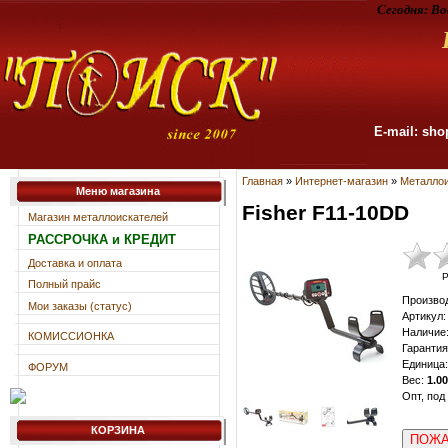
Сегодня:
Во
E-mail: sho
Главная
»
Интернет-магазин
»
Металлои
Меню магазина
Fisher F11-10DD
Магазин металлоискателей
РАССРОЧКА и КРЕДИТ
Доставка и оплата
Р
Полный прайс
Произво
Мои заказы (статус)
Артикул
:
Наличие
КОМИССИОНКА
Гарантия
Единица
:
ФОРУМ
Вес
:
1.00
Опт, под
КОРЗИНА
ПОЖА