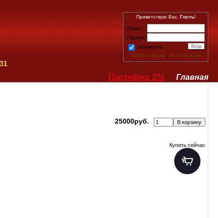
Приветствую Вас,
Гость
!
Логин:
Пароль:
запомнить
Забыл пароль
|
Регистрация
31
Партнёрка 2%
Главная
25000руб.
Купить сейчас