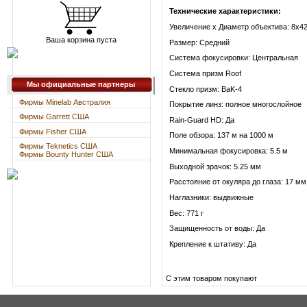
Технические характеристики:
Увеличение х Диаметр объектива: 8х4
Ваша корзина пуста
Размер: Средний
Система фокусировки: Центральная
Система призм Roof
Мы официальные партнеры
Стекло призм: BaK-4
Фирмы Minelab Австралия
Покрытие линз: полное многослойное
Фирмы Garrett США
Rain-Guard HD: Да
Фирмы Fisher США
Поле обзора: 137 м на 1000 м
Фирмы Teknetics США
Минимальная фокусировка: 5.5 м
Фирмы Bounty Hunter США
Выходной зрачок: 5.25 мм
Расстояние от окуляра до глаза: 17 мм
Наглазники: выдвижные
Вес: 771 г
Защищенность от воды: Да
Крепление к штативу: Да
С этим товаром покупают