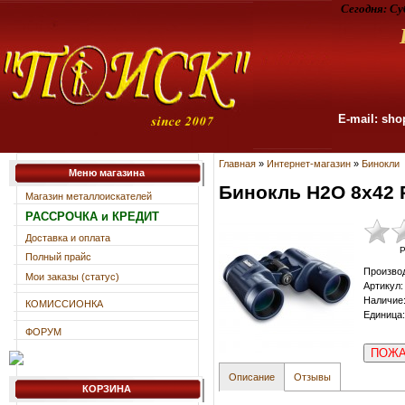
Сегодня:
Су
E-mail: sho
Главная
»
Интернет-магазин
»
Бинокли
Меню магазина
Бинокль H2O 8х42
Магазин металлоискателей
РАССРОЧКА и КРЕДИТ
Доставка и оплата
Р
Полный прайс
Произво
Мои заказы (статус)
Артикул
:
Наличие
КОМИССИОНКА
Единица
:
ФОРУМ
ПОЖА
Описание
Отзывы
КОРЗИНА