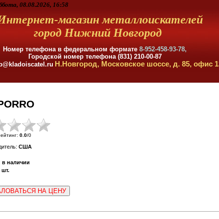
ббота, 08.08.2026, 16:58
Интернет-магазин металлоискателей
город Нижний Новгород
Номер телефона в федеральном формате
8-952-458-93-78,
Городской номер телефона (831) 210-00-87
Н.Новгород, Московское шоссе, д. 85, офис 1
p@kladoiscatel.ru
 PORRO
ейтинг
:
0.0
/
0
дитель
:
США
:
в наличии
шт.
ЛОВАТЬСЯ НА ЦЕНУ