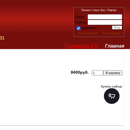
Приветствую Вас,
Гость
!
Логин:
Пароль:
запомнить
Забыл пароль
|
Регистрация
31
Партнёрка 2%
Главная
8400руб.
Купить сейчас