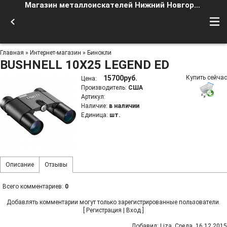
Магазин металлоискателей Нижний Новгород
Главная
»
Интернет-магазин
»
Бинокли
BUSHNELL 10X25 LEGEND ED
15700руб.
Купить сейчас
Цена
:
Производитель
:
США
Артикул
:
Наличие
:
в наличии
Единица
:
шт.
Описание
Отзывы
Всего комментариев
:
0
Добавлять комментарии могут только зарегистрированные пользователи.
[
Регистрация
|
Вход
]
Добавил
:
Liza
, Среда, 16.12.2015