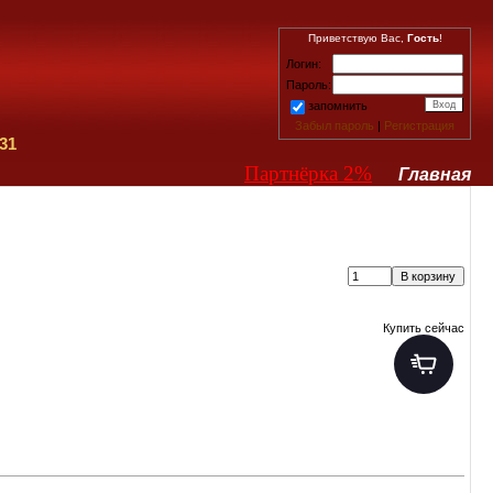
Приветствую Вас,
Гость
!
Логин:
Пароль:
запомнить
Забыл пароль
|
Регистрация
31
Партнёрка 2%
Главная
Купить сейчас