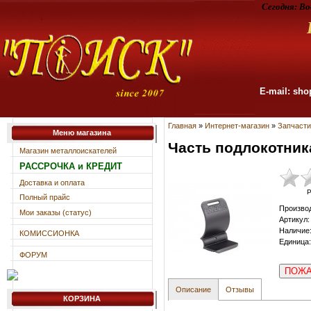
Сегодня:
Во
E-mail: sho
Главная
»
Интернет-магазин
»
Запчасти
Меню магазина
Часть подлокотника 
Магазин металлоискателей
РАССРОЧКА и КРЕДИТ
Доставка и оплата
Р
Полный прайс
Произво
Мои заказы (статус)
Артикул
:
Наличие
КОМИССИОНКА
Единица
:
ФОРУМ
ПОЖА
Описание
Отзывы
КОРЗИНА