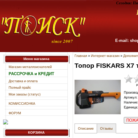
Сегодня:
Пя
E-mail: sho
Главная
»
Интернет-магазин
»
Дополнит
Меню магазина
Топор FISKARS X7 
Магазин металлоискателей
РАССРОЧКА и КРЕДИТ
Доставка и оплата
Р
Полный прайс
Произво
Мои заказы (статус)
Артикул
:
Наличие
КОМИССИОНКА
Единица
:
ФОРУМ
ПОЖА
Описание
Отзывы
КОРЗИНА