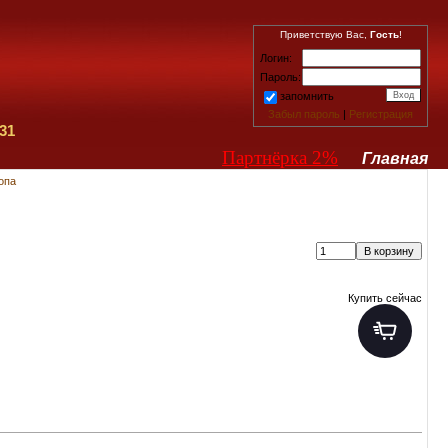
Приветствую Вас,
Гость
!
Логин:
Пароль:
запомнить
Забыл пароль
|
Регистрация
31
Партнёрка 2%
Главная
опа
Купить сейчас