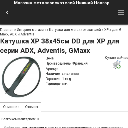
Магазин металлоискателей Нижний Новгород
Главная
»
Интернет-магазин
»
Катушки для металлоискателей
»
XP
»
для G-
Maxx, ADX и Adventis
Катушка XP 38x45см DD для XP для
серии ADX, Adventis, GMaxx
Купить сейчас
Цена
:
Производитель
:
Франция
Артикул
:
Наличие
:
в наличии
Гарантия
:
1 год
Единица
:
шт.
Описание
Отзывы
Всего комментариев
:
0