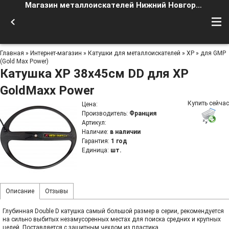
Магазин металлоискателей Нижний Новгород
Главная
»
Интернет-магазин
»
Катушки для металлоискателей
»
XP
»
для GMP
(Gold Max Power)
Катушка XP 38x45см DD для XP
GoldMaxx Power
Купить сейчас
Цена
:
Производитель
:
Франция
Артикул
:
Наличие
:
в наличии
Гарантия
:
1 год
Единица
:
шт.
Описание
Отзывы
Глубинная Double D катушка самый большой размер в серии, рекомендуется
на сильно выбитых незамусоренных местах для поиска средних и крупных
целей. Поставляется с защитным чехлом из пластика.