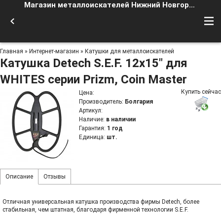
Магазин металлоискателей Нижний Новгород
Главная
»
Интернет-магазин
»
Катушки для металлоискателей
Катушка Detech S.E.F. 12x15" для
WHITES серии Prizm, Coin Master
Купить сейчас
Цена
:
Производитель
:
Болгария
Артикул
:
Наличие
:
в наличии
Гарантия
:
1 год
Единица
:
шт.
Описание
Отзывы
Отличная универсальная катушка производства фирмы Detech, более
стабильная, чем штатная, благодаря фирменной технологии S.E.F.