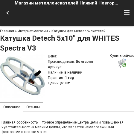
Магазин металлоискателей Нижний Новгород
Главная
»
Интернет-магазин
»
Катушки для металлоискателей
Катушка Detech 5x10" для WHITES
Spectra V3
Купить сейчас
Цена
:
Производитель
:
Болгария
Артикул
:
Наличие
:
в наличии
Гарантия
:
1 год
Единица
:
шт.
Описание
Отзывы
Главная особенность — точное определение центра цели и повышенная
чувствительность к мелким целям, что является немаловажными
факторами в поиске монет.