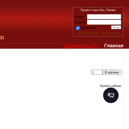
Приветствую Вас,
Гость
!
Логин:
Пароль:
запомнить
Забыл пароль
|
Регистрация
31
Партнёрка 2%
Главная
Купить сейчас