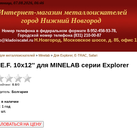
тница, 07.08.2026, 06:46
Интернет-магазин металлоискателей
город Нижний Новгород
Номер телефона в федеральном формате
8-952-458-93-78,
Городской номер телефона (831) 210-00-87
Н.Новгород, Московское шоссе, д. 85, офис 1
p@kladoiscatel.ru
для металлоискателей
»
Minelab
»
Для Explorer, E-TRAC, Safari
.F. 10x12'' для MINELAB серии Explorer
ейтинг
:
0.0
/
0
дитель
:
Болгария
:
в наличии
:
1 год
шт.
ЛОВАТЬСЯ НА ЦЕНУ