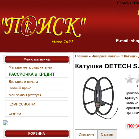
Сегодня:
Пя
E-mail: sho
Главная
»
Интернет-магазин
»
Катушки 
Меню магазина
Катушка DETECH S.E
Магазин металлоискателей
РАССРОЧКА и КРЕДИТ
Доставка и оплата
Р
Полный прайс
Произво
Мои заказы (статус)
Артикул
:
Наличие
КОМИССИОНКА
Гарантия
Единица
:
ФОРУМ
ПОЖА
КОРЗИНА
Описание
Отзывы