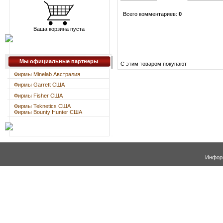
Всего комментариев
:
0
Ваша корзина пуста
Мы официальные партнеры
С этим товаром покупают
Фирмы Minelab Австралия
Фирмы Garrett США
Фирмы Fisher США
Фирмы Teknetics США
Фирмы Bounty Hunter США
Информ