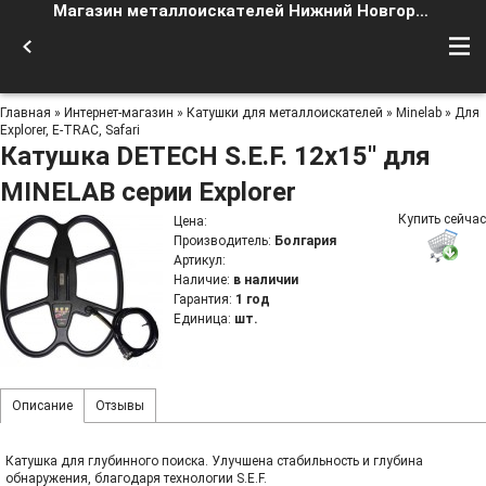
Магазин металлоискателей Нижний Новгород
Главная
»
Интернет-магазин
»
Катушки для металлоискателей
»
Minelab
»
Для
Explorer, E-TRAC, Safari
Катушка DETECH S.E.F. 12x15'' для
MINELAB серии Explorer
Купить сейчас
Цена
:
Производитель
:
Болгария
Артикул
:
Наличие
:
в наличии
Гарантия
:
1 год
Единица
:
шт.
Описание
Отзывы
Катушка для глубинного поиска. Улучшена стабильность и глубина
обнаружения, благодаря технологии S.E.F.