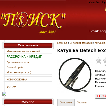
Сегодня:
Су
E-mail: sho
Главная
»
Интернет-магазин
»
Катушки 
Меню магазина
Катушка Detech Exc
Магазин металлоискателей
РАССРОЧКА и КРЕДИТ
Доставка и оплата
Р
Полный прайс
Произво
Мои заказы (статус)
Артикул
:
Наличие
КОМИССИОНКА
Гарантия
Единица
:
ФОРУМ
ПОЖА
КОРЗИНА
Описание
Отзывы