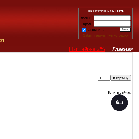
Приветствую Вас,
Гость
!
Логин:
Пароль:
запомнить
Забыл пароль
|
Регистрация
31
Партнёрка 2%
Главная
Купить сейчас