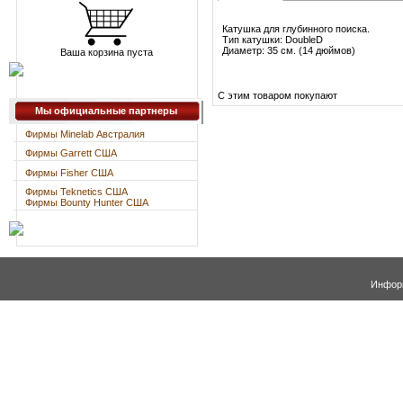
Катушка для глубинного поиска.
Тип катушки: DoubleD
Диаметр: 35 см. (14 дюймов)
Ваша корзина пуста
С этим товаром покупают
Мы официальные партнеры
Фирмы Minelab Австралия
Фирмы Garrett США
Фирмы Fisher США
Фирмы Teknetics США
Фирмы Bounty Hunter США
Информ