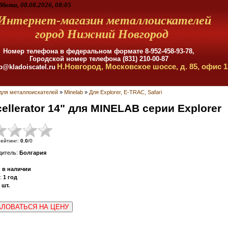
ббота, 08.08.2026, 08:05
Интернет-магазин металлоискателей
город Нижний Новгород
Номер телефона в федеральном формате
8-952-458-93-78,
Городской номер телефона (831) 210-00-87
Н.Новгород, Московское шоссе, д. 85, офис 1
p@kladoiscatel.ru
для металлоискателей
»
Minelab
»
Для Explorer, E-TRAC, Safari
ellerator 14" для MINELAB серии Explorer
ейтинг
:
0.0
/
0
дитель
:
Болгария
:
в наличии
:
1 год
шт.
ЛОВАТЬСЯ НА ЦЕНУ