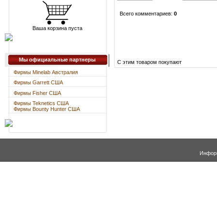
Всего комментариев
:
0
Ваша корзина пуста
Мы официальные партнеры
С этим товаром покупают
Фирмы Minelab Австралия
Фирмы Garrett США
Фирмы Fisher США
Фирмы Teknetics США
Фирмы Bounty Hunter США
Информ