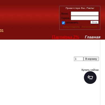
Приветствую Вас,
Гость
!
Логин:
Пароль:
запомнить
Забыл пароль
|
Регистрация
31
Партнёрка 2%
Главная
Купить сейчас