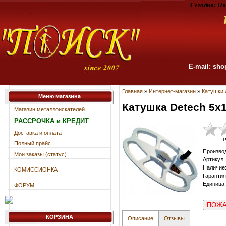
Сегодня:
Пя
E-mail: sho
Главная
»
Интернет-магазин
»
Катушки 
Меню магазина
Катушка Detech 5x1
Магазин металлоискателей
РАССРОЧКА и КРЕДИТ
Доставка и оплата
Р
Полный прайс
Произво
Мои заказы (статус)
Артикул
:
Наличие
КОМИССИОНКА
Гарантия
Единица
:
ФОРУМ
ПОЖА
КОРЗИНА
Описание
Отзывы