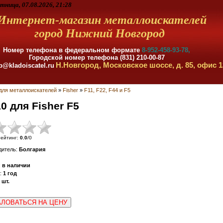
тница, 07.08.2026, 21:28
Интернет-магазин металлоискателей
город Нижний Новгород
Номер телефона в федеральном формате
8-952-458-93-78,
Городской номер телефона (831) 210-00-87
Н.Новгород, Московское шоссе, д. 85, офис 1
p@kladoiscatel.ru
для металлоискателей
»
Fisher
»
F11, F22, F44 и F5
0 для Fisher F5
ейтинг
:
0.0
/
0
дитель
:
Болгария
:
в наличии
:
1 год
шт.
ЛОВАТЬСЯ НА ЦЕНУ