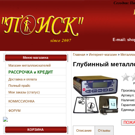
Сегодня:
Пя
E-mail: sho
Главная
»
Интернет-магазин
»
Металлои
Меню магазина
Глубинный металл
Магазин металлоискателей
РАССРОЧКА и КРЕДИТ
Доставка и оплата
Р
Полный прайс
Произво
Мои заказы (статус)
Артикул
:
Наличие
КОМИССИОНКА
Гарантия
Единица
:
ФОРУМ
ПОЖА
КОРЗИНА
Описание
Отзывы