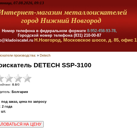
тница, 07.08.2026, 09:13
Интернет-магазин металлоискателей
город Нижний Новгород
Номер телефона в федеральном формате
8-952-458-93-78,
Городской номер телефона (831) 210-00-87
Н.Новгород, Московское шоссе, д. 85, офис 1
p@kladoiscatel.ru
скатели производства:
»
Detech
оискатель DETECH SSP-3100
ейтинг
:
0.0
/
0
дитель
:
Болгария
:
под заказ, цена по запросу
:
2 года
шт.
ЛОВАТЬСЯ НА ЦЕНУ