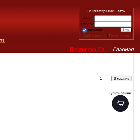
Приветствую Вас,
Гость
!
Логин:
Пароль:
запомнить
Забыл пароль
|
Регистрация
31
Партнёрка 2%
Главная
Купить сейчас