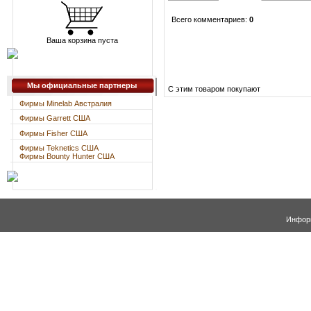
Всего комментариев
:
0
Ваша корзина пуста
Мы официальные партнеры
С этим товаром покупают
Фирмы Minelab Австралия
Фирмы Garrett США
Фирмы Fisher США
Фирмы Teknetics США
Фирмы Bounty Hunter США
Информ