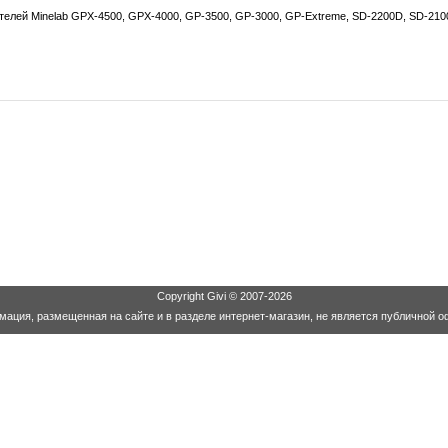
телей Minelab GPX-4500, GPX-4000, GP-3500, GP-3000, GP-Extreme, SD-2200D, SD-210
Copyright
Givi
© 2007-2026
ация, размещенная на сайте и в разделе интернет-магазин, не является публичной о