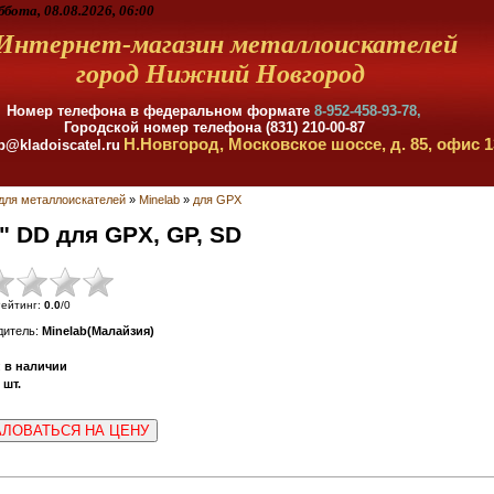
ббота, 08.08.2026, 06:00
Интернет-магазин металлоискателей
город Нижний Новгород
Номер телефона в федеральном формате
8-952-458-93-78,
Городской номер телефона (831) 210-00-87
Н.Новгород, Московское шоссе, д. 85, офис 1
p@kladoiscatel.ru
для металлоискателей
»
Minelab
»
для GPX
" DD для GPX, GP, SD
ейтинг
:
0.0
/
0
дитель
:
Minelab(Малайзия)
:
в наличии
шт.
ЛОВАТЬСЯ НА ЦЕНУ