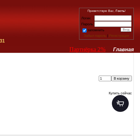
Приветствую Вас,
Гость
!
Логин:
Пароль:
запомнить
Забыл пароль
|
Регистрация
31
Партнёрка 2%
Главная
Купить сейчас