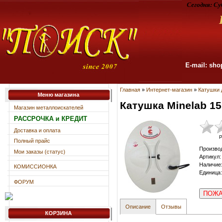
Сегодня:
Су
E-mail: sho
Главная
»
Интернет-магазин
»
Катушки 
Меню магазина
Катушка Minelab 15
Магазин металлоискателей
РАССРОЧКА и КРЕДИТ
Доставка и оплата
Р
Полный прайс
Произво
Мои заказы (статус)
Артикул
:
Наличие
КОМИССИОНКА
Единица
:
ФОРУМ
ПОЖА
Описание
Отзывы
КОРЗИНА