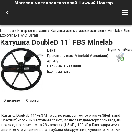
Магазин металлоискателей Нижний Новгород
Главная
»
Интернет-магазин
»
Катушки для металлоискателей
»
Minelab
»
Для
Explorer, E-TRAC, Safari
Катушка DoubleD 11" FBS Minelab
Купить сейчас
Цена
:
Производитель
:
Minelab(Малайзия)
Артикул
:
Наличие
:
в наличии
Единица
:
шт.
Описание
Отзывы
Катушка DoubleD 11" FBS Minelab, использует технологию FBS(Full Band
Spectrum)- полный частотный спектр, позволяет детектору производить
поиск одновременно на 28 частотах (1.5 кГц -100 кГц) Благодаря чему
значительно увеличивается глубина обнаружения, чувствительность и