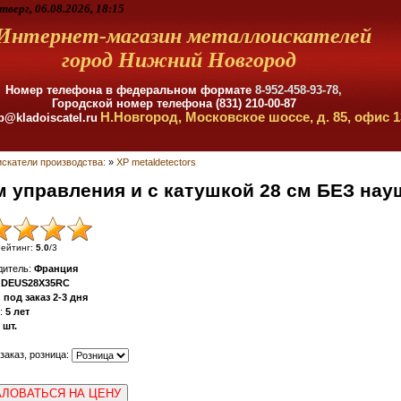
тверг, 06.08.2026, 18:15
Интернет-магазин металлоискателей
город Нижний Новгород
Номер телефона в федеральном формате
8-952-458-93-78,
Городской номер телефона (831) 210-00-87
Н.Новгород, Московское шоссе, д. 85, офис 1
p@kladoiscatel.ru
скатели производства:
»
XP metaldetectors
м управления и с катушкой 28 см БЕЗ на
ейтинг
:
5.0
/
3
дитель
:
Франция
DEUS28X35RC
:
под заказ 2-3 дня
:
5 лет
шт.
 заказ, розница:
ЛОВАТЬСЯ НА ЦЕНУ