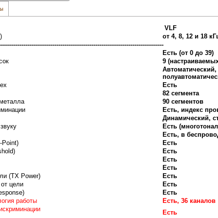
вы
VLF
)
от 4, 8, 12 и 18 кГ
------------------------------------------------------------------------------------
Есть (от 0 до 39)
асок
9 (настраиваемы
Автоматический,
полуавтоматичес
мех
Есть
82 сегмента
 металла
90 сегментов
иминации
Есть, индекс про
Динамический, с
 звуку
Есть (многотона
Есть, в беспров
Point)
Есть
hold)
Есть
Есть
Есть
ли (TX Power)
Есть
 от цели
Есть
esponse)
Есть
логия работы
Есть, 36 каналов
дискриминации
Есть