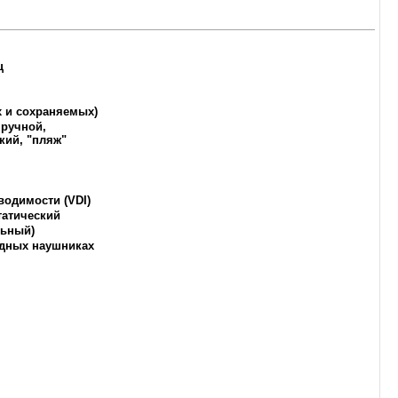
ц
х и сохраняемых
)
 ручной,
кий, "пляж"
водимости (VDI)
татический
льный)
одных наушниках