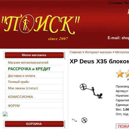
Сегодня:
Че
E-mail: sho
Главная
»
Интернет-магазин
»
Металлои
Меню магазина
XP Deus X35 блоко
Магазин металлоискателей
РАССРОЧКА и КРЕДИТ
Доставка и оплата
Р
Полный прайс
Произво
Мои заказы (статус)
Артикул
:
Наличие
КОМИССИОНКА
Гарантия
Единица
:
ФОРУМ
Вес
:
1.00
Опт, под
КОРЗИНА
ПОЖА