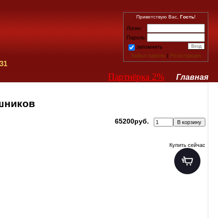
Приветствую Вас,
Гость
!
Логин:
Пароль:
запомнить
Забыл пароль
|
Регистрация
31
Партнёрка 2%
Главная
ушников
65200руб.
Купить сейчас