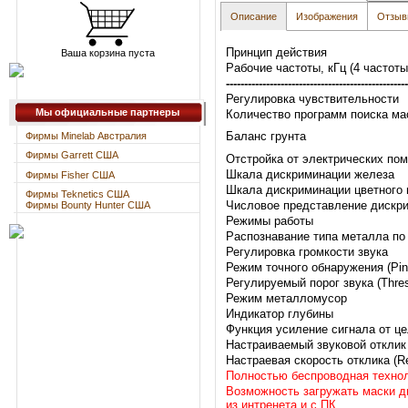
Описание
Изображения
Отзы
Принцип действия
Ваша корзина пуста
Рабочие частоты, кГц (4 частоты
--------------------------------------------------
Регулировка чувствительности
Мы официальные партнеры
Количество программ поиска м
Баланс грунта
Фирмы Minelab Австралия
Фирмы Garrett США
Отстройка от электрических по
Шкала дискриминации железа
Фирмы Fisher США
Шкала дискриминации цветного
Фирмы Teknetics США
Числовое представление дискр
Фирмы Bounty Hunter США
Режимы работы
Распознавание типа металла по
Регулировка громкости звука
Режим точного обнаружения (Pin-
Регулируемый порог звука (Thres
Режим металломусор
Индикатор глубины
Функция усиление сигнала от це
Настраиваемый звуковой отклик
Настраевая скорость отклика (R
Полностью беспроводная техно
Возможность загружать маски 
из интренета и с ПК