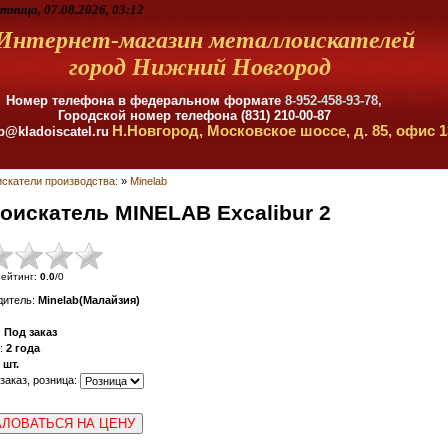
тница, 07.08.2026, 03:12
Интернет-магазин металлоискателей
город Нижний Новгород
Номер телефона в федеральном формате
8-952-458-93-78,
Городской номер телефона (831) 210-00-87
Н.Новгород, Московское шоссе, д. 85, офис 1
p@kladoiscatel.ru
скатели производства:
»
Minelab
искатель MINELAB Excalibur 2
ейтинг
:
0.0
/
0
дитель
:
Minelab(Малайзия)
:
Под заказ
:
2 года
шт.
 заказ, розница:
ЛОВАТЬСЯ НА ЦЕНУ