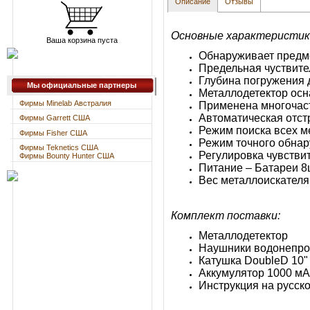
Описание
Отзывы
Основные характеристик
Ваша корзина пуста
Обнаруживает предме
Предельная чуствите
Глубина погружения 
Мы официальные партнеры
Металлодетектор ос
Фирмы Minelab Австралия
Применена многочасто
Автоматическая отст
Фирмы Garrett США
Режим поиска всех м
Фирмы Fisher США
Режим точного обнару
Фирмы Teknetics США
Регулировка чувствит
Фирмы Bounty Hunter США
Питание – Батареи 8ш
Вес металлоискателя 
Комплект поставки:
Металлодетектор
Наушники водонепр
Катушка DoubleD 10" 
Аккумулятор 1000 мА/
Инструкция на русско