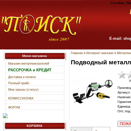
Сегодня:
Пя
E-mail: sho
Главная
»
Интернет-магазин
»
Металлои
Меню магазина
Подводный металло
Магазин металлоискателей
РАССРОЧКА и КРЕДИТ
Доставка и оплата
Р
Полный прайс
Произво
Мои заказы (статус)
Артикул
:
Наличие
КОМИССИОНКА
Гарантия
Единица
:
ФОРУМ
Опт, под
ПОЖА
КОРЗИНА