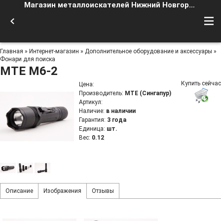
Магазин металлоискателей Нижний Новгород
Главная
»
Интернет-магазин
»
Дополнительное оборудование и аксессуары
»
Фонари для поиска
MTE M6-2
Купить сейчас
Цена
:
Производитель
:
MTE (Сингапур)
Артикул
:
Наличие
:
в наличии
Гарантия
:
3 года
Единица
:
шт.
Вес
:
0.12
Описание
Изображения
Отзывы