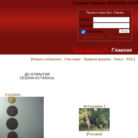
Сегодня:
Суббота, 08.08.2026, 03:47
Приветствую Вас,
Гость
!
Логин:
Пароль:
запомнить
Забыл пароль
|
Регистрация
Партнёрка 2%
Главная
[
Новые сообщения
·
Участники
·
Правила форума
·
Поиск
·
RSS
]
ДО ОТКРЫТИЯ
СЕЗОНА ОСТАЛОСЬ:
P1030693
Фотография 3
[
Поездки
]