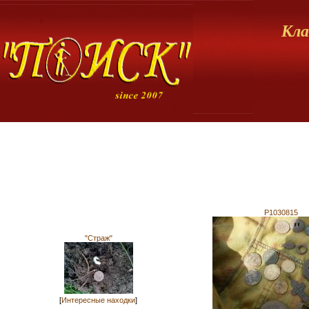
Кла
P1030815
"Страж"
[
Интересные находки
]