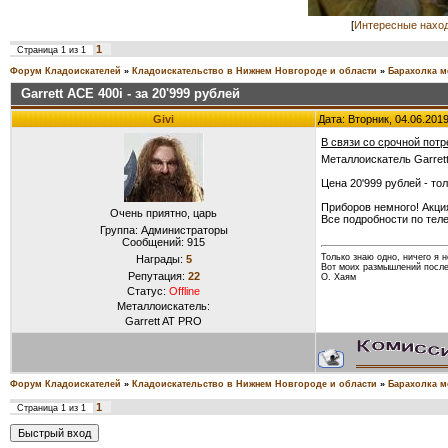
[
Интересные нахо
1
Страница
1
из
1
Форум Кладоискателей
»
Кладоискательство в Нижнем Новгороде и области
»
Барахолка м
Garrett ACE 400i - за 20'999 рублей
Givi
Дата: Вторник, 04.06.201
В связи со срочной пот
Металлоискатель Garrett
Цена 20'999 рублей - то
Приборов немного! Акция
Очень приятно, царь
Все подробности по тел
Группа: Администраторы
Сообщений:
915
Только знаю одно, ничего я н
Награды:
5
Вот моих размышлений послед
Репутация:
22
О. Хаям
Статус:
Offline
Металлоискатель:
Garrett AT PRO
Форум Кладоискателей
»
Кладоискательство в Нижнем Новгороде и области
»
Барахолка м
1
Страница
1
из
1