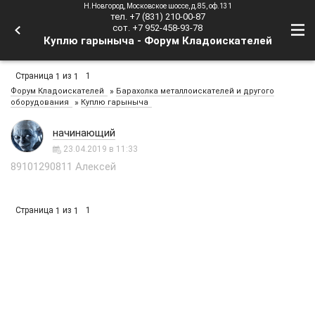
Н.Новгород, Московское шоссе, д.85, оф.131
тел. +7 (831) 210-00-87
сот. +7 952-458-93-78
Куплю гарыныча - Форум Кладоискателей
Страница
из
1
1
1
»
Форум Кладоискателей
Барахолка металлоискателей и другого
»
оборудования
Куплю гарыныча
начинающий
23.04.2019 в 11:33
89101290811 Алексей
Страница
из
1
1
1