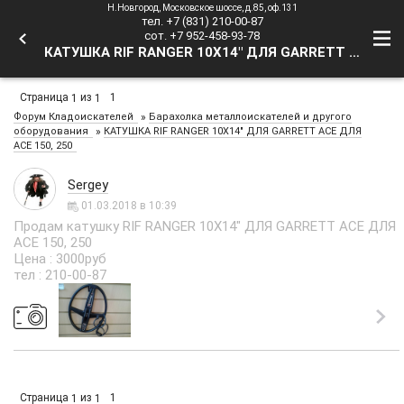
Н.Новгород, Московское шоссе, д.85, оф.131
тел. +7 (831) 210-00-87
сот. +7 952-458-93-78
КАТУШКА RIF RANGER 10X14" ДЛЯ GARRETT ACE ДЛЯ ACE 150, 250 - Форум Кладоискателей
Страница
из
1
1
1
»
Форум Кладоискателей
Барахолка металлоискателей и другого
»
оборудования
КАТУШКА RIF RANGER 10X14" ДЛЯ GARRETT ACE ДЛЯ
ACE 150, 250
Sergey
01.03.2018 в 10:39
Продам катушку RIF RANGER 10X14" ДЛЯ GARRETT ACE ДЛЯ
ACE 150, 250
Цена : 3000руб
тел : 210-00-87
Страница
из
1
1
1