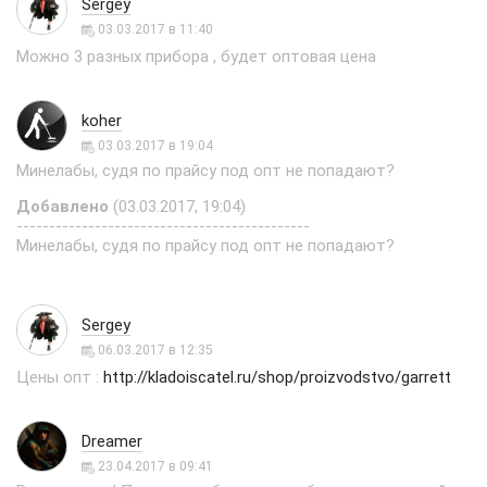
Sergey
03.03.2017 в 11:40
Можно 3 разных прибора , будет оптовая цена
koher
03.03.2017 в 19:04
Минелабы, судя по прайсу под опт не попадают?
Добавлено
(03.03.2017, 19:04)
---------------------------------------------
Минелабы, судя по прайсу под опт не попадают?
Sergey
06.03.2017 в 12:35
Цены опт :
http://kladoiscatel.ru/shop/proizvodstvo/garrett
Dreamer
23.04.2017 в 09:41