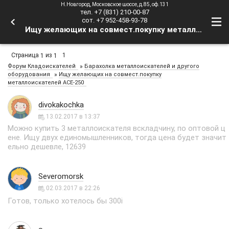
Н.Новгород, Московское шоссе, д.85, оф.131
тел. +7 (831) 210-00-87
сот. +7 952-458-93-78
Ищу желающих на совмест.покупку металлоискателей ACE-250 - Форум Кладоискателей
Страница
из
1
1
1
»
Форум Кладоискателей
Барахолка металлоискателей и другого
»
оборудования
Ищу желающих на совмест.покупку
металлоискателей ACE-250
divokakochka
13.02.2017 в 13:37
Можно купить 3 металлоискателя вскладчину, по оптовой ц
ене. Ищу двух единомышленников, тогда цена будет значит
ельно дешевле, 12639
Severomorsk
02.03.2017 в 22:26
Готов, только хотелось бы 300i