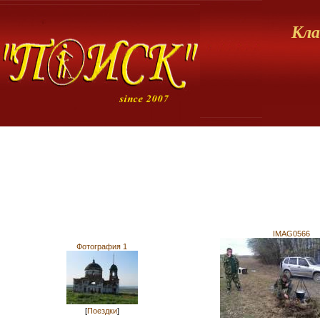
Кла
IMAG0566
Фотография 1
[
Поездки
]