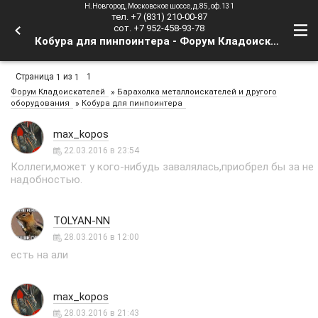
Н.Новгород, Московское шоссе, д.85, оф.131
тел. +7 (831) 210-00-87
сот. +7 952-458-93-78
Кобура для пинпоинтера - Форум Кладоискателей
Страница
из
1
1
1
»
Форум Кладоискателей
Барахолка металлоискателей и другого
»
оборудования
Кобура для пинпоинтера
max_kopos
22.03.2016 в 23:54
Коллеги,может у кого-нибудь завалялась,приобрел бы за не
надобностью.
TOLYAN-NN
28.03.2016 в 12:00
есть на али
max_kopos
28.03.2016 в 21:43