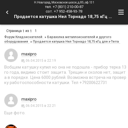
Н.Новгород, Московское шоссе, д.85, оф.131
тел. +7 (831) 210-00-87
сот. +7 952-458-93-78
Продается катушка Нел Торнадо 18,75 кГц для x-Terra - Форум Кладоискателей
Страница
из
1
1
1
»
Форум Кладоискателей
Барахолка металлоискателей и другого
»
оборудования
Продается катушка Нел Торнадо 18,75 кГц для x-Terra
maxipro
06.04.2015 в 22:19
Вобщем катушку купил но она не подошла - прибор терка 13
го года, видимо стоит защита. Трещин и сколов нет, защит
а в порядке. Цена 6000 рублей. Возможна встреча на провер
ку работоспособности катушки. Тел +79200622731
maxipro
06.04.2015 в 22:21
Еще фото.