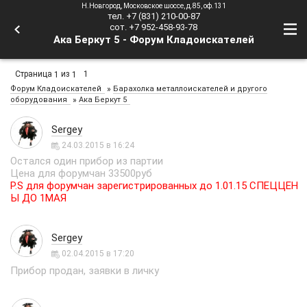
Н.Новгород, Московское шоссе, д.85, оф.131
тел. +7 (831) 210-00-87
сот. +7 952-458-93-78
Ака Беркут 5 - Форум Кладоискателей
Страница
из
1
1
1
»
Форум Кладоискателей
Барахолка металлоискателей и другого
»
оборудования
Ака Беркут 5
Sergey
24.03.2015 в 16:24
Остался один прибор из партии
Цена для форумчан 33500руб
P.S для форумчан зарегистрированных до 1.01.15 СПЕЦЦЕН
Ы ДО 1МАЯ
Sergey
02.04.2015 в 17:20
Прибор продан, заявки в личку