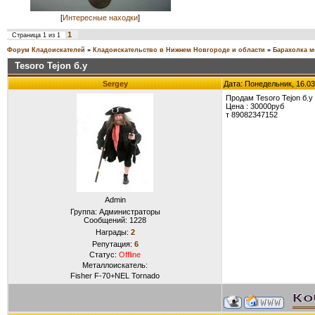
[
Интересные находки
]
1
Страница
1
из
1
Форум Кладоискателей
»
Кладоискательство в Нижнем Новгороде и области
»
Барахолка м
Tesoro Tejon б.у
Sergey
Дата: Понедельник, 16.03
Продам Tesoro Tejon б.у
Цена : 30000руб
т 89082347152
Admin
Группа: Администраторы
Сообщений:
1228
Награды:
2
Репутация:
6
Статус:
Offline
Металлоискатель:
Fisher F-70+NEL Tornado