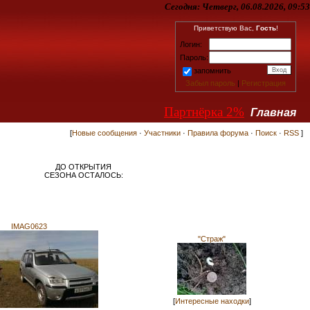
Сегодня:
Четверг, 06.08.2026, 09:53
Приветствую Вас,
Гость
!
Логин:
Пароль:
запомнить
Забыл пароль
|
Регистрация
Партнёрка 2%
Главная
[
Новые сообщения
·
Участники
·
Правила форума
·
Поиск
·
RSS
]
ДО ОТКРЫТИЯ
СЕЗОНА ОСТАЛОСЬ:
IMAG0623
"Страж"
[
Интересные находки
]