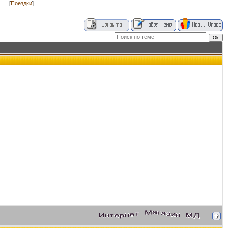
[
Поездки
]