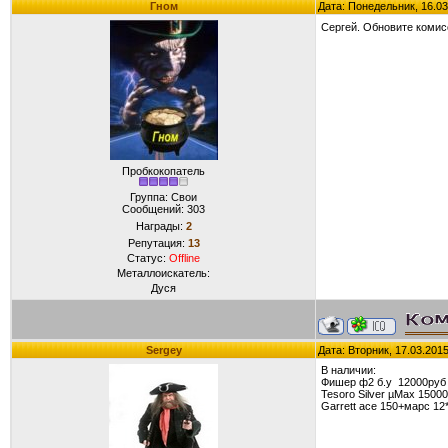
Гном
Дата: Понедельник, 16.03
Сергей. Обновите комис
Пробкокопатель
Группа: Свои
Сообщений:
303
Награды:
2
Репутация:
13
Статус:
Offline
Металлоискатель:
Дуся
Sergey
Дата: Вторник, 17.03.201
В наличии:
Фишер ф2 б.у 12000руб
Tesoro Silver µMax 1500
Garrett ace 150+марс 12