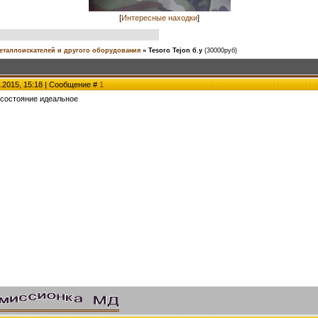
[
Интересные находки
]
еталлоискателей и другого оборудования
»
Tesoro Tejon б.у
(30000руб)
.2015, 15:18 | Сообщение #
1
 состояние идеальное