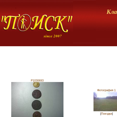
Кла
P1030693
Фотография 1
[
Поездки
]