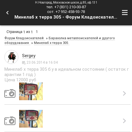
Н.Новгород, Московское шоссе, д.85, оф.131
тел. +7 (831) 210-00-87
сот. +7 952-458-93-78
Минелаб х терра 305 - Форум Кладоискателей
Страница
из
1
1
1
»
Форум Кладоискателей
Барахолка металлоискателей и другого
»
оборудования
Минелаб х терра 305
Sergey
23.06.2014 в 16:04
Минелаб х терра 305 б.у в идеальном состоянии ( остаток г
арантии 1 год )
Цена 12000 руб