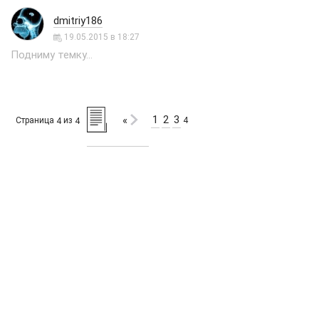
dmitriy186
19.05.2015 в 18:27
Подниму темку...
1
2
3
«
Страница
из
4
4
4