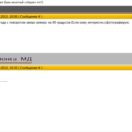
от
(Брак монетный собирает кто?)
.2013, 18:06 | Сообщение #
1
года с поворотом аверс-реверс на 95 градусов.Если кому интересно,сфотографирую.
.2013, 19:33 | Сообщение #
2