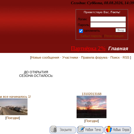
Сегодня:
Суббота, 08.08.2026, 14:39
Приветствую Вас,
Гость
!
Логин:
Пароль:
запомнить
Забыл пароль
|
Регистрация
Партнёрка 2%
Главная
[
Новые сообщения
·
Участники
·
Правила форума
·
Поиск
·
RSS
]
ДО ОТКРЫТИЯ
СЕЗОНА ОСТАЛОСЬ:
13102013168
ак все начиналось 1!
[
Поездки
]
[
Поездки
]