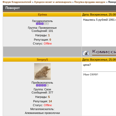
Форум Кладоискателей
»
Аукцион монет и антиквариата
»
Покупка-продажа находок
»
Повор
Поворот
Ерёма
Дата: Воскресенье, 25.08
Нашлись 5 рублей 1991 
Гвоздекопатель
Группа: Проверенные
Сообщений:
101
Награды:
1
Репутация:
0
Статус:
Offline
SergeyS
Дата: Воскресенье, 25.08
цена?
Убью СКУКУ!
Пробкокопатель
Группа: Свои
Сообщений:
377
Награды:
5
Репутация:
14
Статус:
Offline
Металлоискатель:
Алюминиевые проволочки