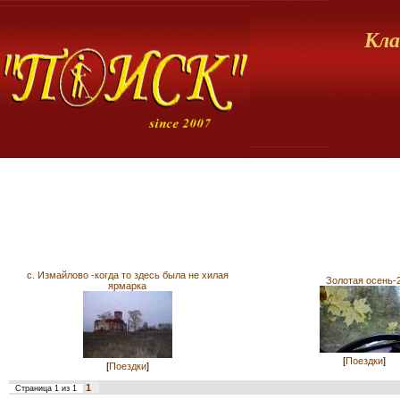
Кла
с. Измайлово -когда то здесь была не хилая
Золотая осень-
ярмарка
[
Поездки
]
[
Поездки
]
1
Страница
1
из
1